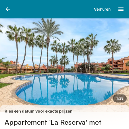
Afbeeldingen
Faciliteiten
Recensies
Verhuren
1
/
28
Kies een datum voor exacte prijzen
Appartement 'La Reserva' met