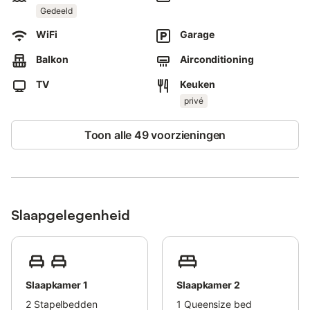
Gedeeld
buitenruimte met een zwembad, een jacuzzi, buitendouches en
een kinderbad.
WiFi
Garage
De accommodatie ligt vlak bij het strand.
Er is parkeergelegenheid beschikbaar op het terrein en één
Balkon
Airconditioning
parkeerplaats in een garage.
Huisdieren, roken en evenementen zijn niet toegestaan.
TV
Keuken
Het gebouw heeft een lift.
privé
De vergunning van het appartement is VFT/MA/73764.
Toon alle 49 voorzieningen
Slaapgelegenheid
Slaapkamer 1
Slaapkamer 2
2
Stapelbedden
1
Queensize bed