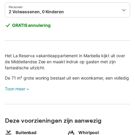
Personen
2 Volwassenen, 0 Kinderen
GRATIS annulering
Het La Reserva vakantieappartement in Marbella kijkt uit over
de Middellandse Zee en maakt indruk op gasten met zijn
fantastische uitzicht.
De 71 m² grote woning bestaat uit een woonkamer, een volledig
uitgeruste keuken, 2 slaapkamers en 2 badkamers en is daarom
Toon meer
geschikt voor 4 personen.
Extra voorzieningen zijn Wi-Fi met een speciale werkruimte voor
het thuiskantoor, een televisie, airconditioning en een
wasmachine.
Deze accommodatie beschikt over een eigen buitenruimte met
Deze voorzieningen zijn aanwezig
een tuin en een overdekt terras.
Buitenbad
Whirlpool
Daarnaast hebben gasten toegang tot een gedeelde