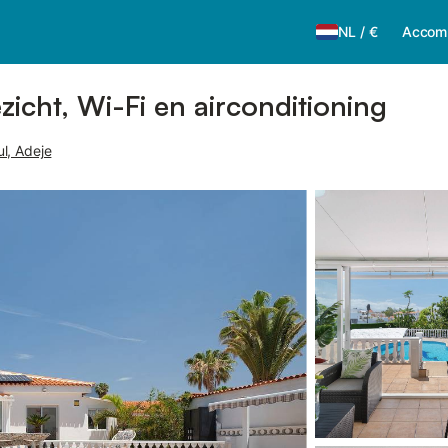
NL
/
€
Accom
ezicht, Wi-Fi en airconditioning
l, Adeje