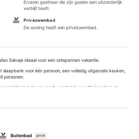
Ervaren gastheer die zijn gasten een uitzonderlijk
verblijf biedt.
Privézwembad
De woning heeft een privézwembad.
Callao Salvaje ideaal voor een ontspannen vakantie.
slaapbank voor één persoon, een volledig uitgeruste keuken,
 6 personen.
eogesprekken) met een aparte werkplek voor thuiswerken, tv,
 terras, overdekt terras en barbecueplek.
an meer dan 7 dagen, beschikbaar tegen een toeslag.
Buitenbad
privé
deren dankzij ondiepe en diepe gedeeltes, waardoor het veilig