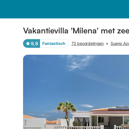
Afbeeldingen
Faciliteiten
Recensies
Vakantievilla 'Milena' met ze
9,8
Fantastisch
73 beoordelingen
•
Sueno Azu