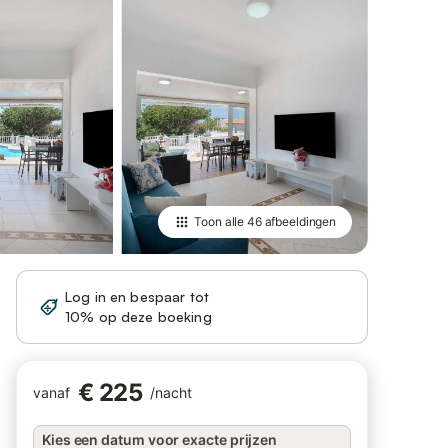
Toon alle
46 afbeeldingen
Log in en bespaar tot
Registreren
10% op deze boeking
€ 225
vanaf
/
nacht
Kies een datum voor exacte prijzen