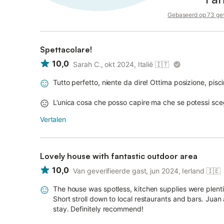
Gebaseerd op 73 gev
Spettacolare!
10,0
Sarah C., okt 2024, Italië
🇮🇹
Tutto perfetto, niente da dire! Ottima posizione, pisc
L’unica cosa che posso capire ma che se potessi sceg
Vertalen
Lovely house with fantastic outdoor area
10,0
Van geverifieerde gast, jun 2024, Ierland
🇮🇪
The house was spotless, kitchen supplies were plentif
Short stroll down to local restaurants and bars. Juan
stay. Definitely recommend!