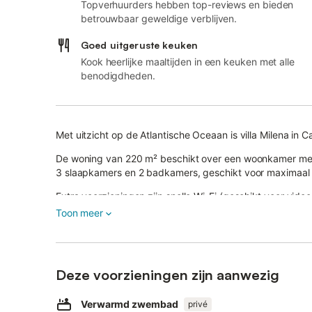
Topverhuurders hebben top-reviews en bieden
betrouwbaar geweldige verblijven.
Goed uitgeruste keuken
Kook heerlijke maaltijden in een keuken met alle
benodigdheden.
Met uitzicht op de Atlantische Oceaan is villa Milena in 
De woning van 220 m² beschikt over een woonkamer met 
3 slaapkamers en 2 badkamers, geschikt voor maximaal
Extra voorzieningen zijn snelle Wi-Fi (geschikt voor vid
airconditioning, ventilator, wasmachine en kluis.
Toon meer
Er zijn ook een babybedje en kinderstoel aanwezig.
Deze vakantiewoning biedt een privézwembad, tuin, open
Deze voorzieningen zijn aanwezig
Het verwarmde zwembad is beschikbaar bij boekingen v
Verwarmd zwembad
privé
Het zwembad is geschikt voor zowel volwassenen als kin