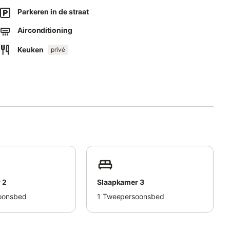
Parkeren in de straat
ervoer is op loopafstand.
Airconditioning
gestaan.
Keuken
privé
ingen.
an de buren.
 jullie beschikking.
 2
Slaapkamer 3
oonsbed
1
Tweepersoonsbed