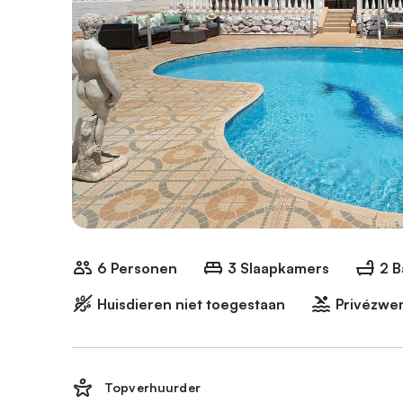
6 Personen
3 Slaapkamers
2 
Huisdieren niet toegestaan
Privézw
Topverhuurder