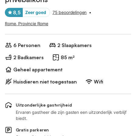
8,5
Zeer goed
75 beoordelingen
•
Rome, Provincie Rome
6 Personen
2 Slaapkamers
2 Badkamers
85 m²
Geheel appartement
Huisdieren niet toegestaan
Wifi
Uitzonderlijke gastvrijheid
Ervaren gastheer die zijn gasten een uitzonderlijk verblijf
biedt.
Gratis parkeren