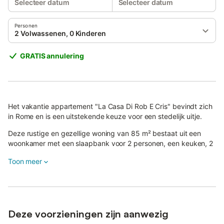
Selecteer datum
Selecteer datum
Personen
2 Volwassenen, 0 Kinderen
GRATIS annulering
Het vakantie appartement "La Casa Di Rob E Cris" bevindt zich
in Rome en is een uitstekende keuze voor een stedelijk uitje.
Deze rustige en gezellige woning van 85 m² bestaat uit een
woonkamer met een slaapbank voor 2 personen, een keuken, 2
slaapkamers en 2 badkamers (een met een douche en de
Toon meer
andere met een bad), en is geschikt voor 6 personen.
Tot de voorzieningen ter plaatse behoren airconditioning, WiFi
en een tv.
Daarnaast beschikt dit appartement over 2 privébalkons met
uitzicht op de binnenplaats.
Deze voorzieningen zijn aanwezig