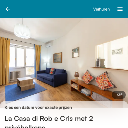
Afbeeldingen
Faciliteiten
Recensies
Verhuren
1
/
36
Kies een datum voor exacte prijzen
La Casa di Rob e Cris met 2
privébalkons