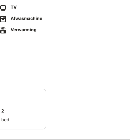
an op het terrein.
TV
Afwasmachine
Verwarming
 2
 bed