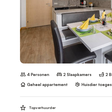
4 Personen
2 Slaapkamers
2 
Geheel appartement
Huisdier toege
Topverhuurder