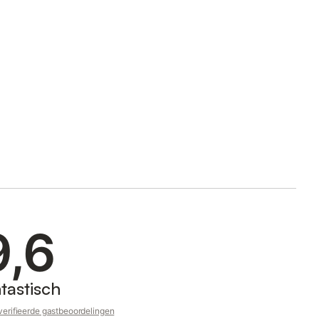
9,6
tastisch
erifieerde gastbeoordelingen