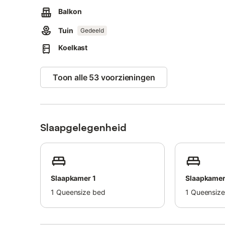
Houd er rekening mee dat evenementen niet zijn toegesta
Balkon
Tuin
Gedeeld
Koelkast
Toon alle 53 voorzieningen
Slaapgelegenheid
Slaapkamer 1
Slaapkamer
1
Queensize bed
1
Queensize