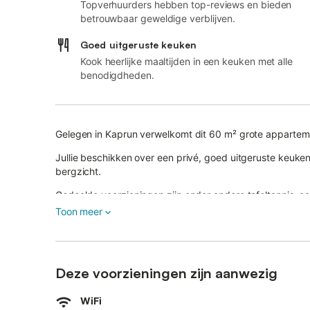
Topverhuurders hebben top-reviews en bieden
betrouwbaar geweldige verblijven.
Goed uitgeruste keuken
Kook heerlijke maaltijden in een keuken met alle
benodigdheden.
Gelegen in Kaprun verwelkomt dit 60 m² grote appartem
Jullie beschikken over een privé, goed uitgeruste keuken,
bergzicht.
Gedeelde voorzieningen zijn onder andere tafeltennis, ee
Toon meer
Stap naar buiten op jullie privébalkon of breng tijd door
de Alpenomgeving.
Gedeelde parkeergelegenheid is beschikbaar bij de acco
Deze voorzieningen zijn aanwezig
vervoer is gemakkelijk bereikbaar.
WiFi
Jullie mogen tot 2 huisdieren meenemen.