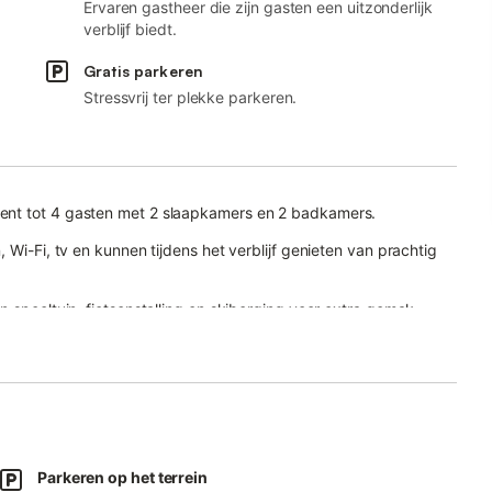
Ervaren gastheer die zijn gasten een uitzonderlijk
verblijf biedt.
Gratis parkeren
Stressvrij ter plekke parkeren.
ent tot 4 gasten met 2 slaapkamers en 2 badkamers.
 Wi-Fi, tv en kunnen tijdens het verblijf genieten van prachtig
n speeltuin, fietsenstalling en skiberging voor extra gemak.
 in de gedeelde tuin, ideaal om te ontspannen en te genieten van
mmodatie, met een laadpaal voor elektrische auto's. Openbaar
Parkeren op het terrein