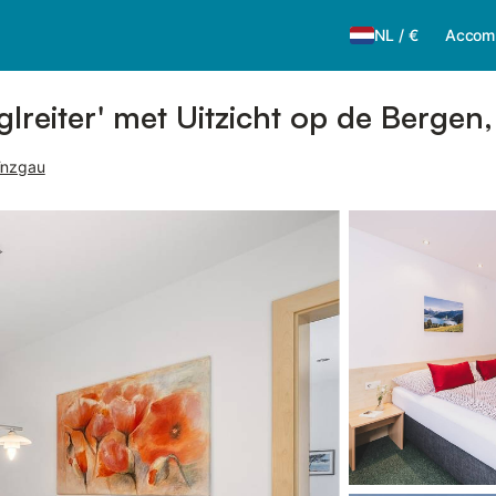
NL
/
€
Accom
lreiter' met Uitzicht op de Bergen
inzgau