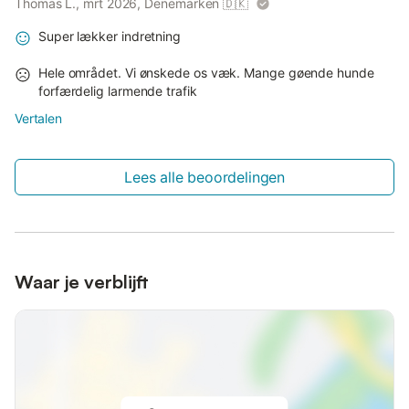
Thomas L., mrt 2026, Denemarken
🇩🇰
Super lækker indretning
Hele området. Vi ønskede os væk. Mange gøende hunde
forfærdelig larmende trafik
Vertalen
Lees alle beoordelingen
Waar je verblijft