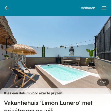
Afbeeldingen
Faciliteiten
Recensies
Verhuren
1
/
26
Kies een datum voor exacte prijzen
Vakantiehuis 'Limón Lunero' met
privéterras en wifi