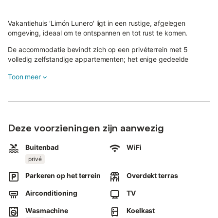
Vakantiehuis 'Limón Lunero' ligt in een rustige, afgelegen
omgeving, ideaal om te ontspannen en tot rust te komen.
De accommodatie bevindt zich op een privéterrein met 5
volledig zelfstandige appartementen; het enige gedeelde
element is het buitenterrein, waaronder de toegangswegen en
Toon meer
gemeenschappelijke buitenruimtes.
Er zijn geen gedeelde binnenruimtes met de andere units.
Het zwembad is exclusief voor jullie als gasten van Limón
Lunero.
Deze voorzieningen zijn aanwezig
Omdat het zwembad zich in een open deel van het terrein
Buitenbad
WiFi
bevindt, kunnen gasten van de andere appartementen het zien
privé
wanneer zij via de gemeenschappelijke buitenroute lopen.
Parkeren op het terrein
Overdekt terras
Jullie beschikken over een eigen terras en wifi.
Airconditioning
TV
Wasmachine
Koelkast