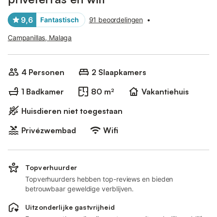
9,6
Fantastisch
91 beoordelingen
•
Campanillas, Malaga
4 Personen
2 Slaapkamers
1 Badkamer
80 m²
Vakantiehuis
Huisdieren niet toegestaan
Privézwembad
Wifi
Topverhuurder
Topverhuurders hebben top-reviews en bieden
betrouwbaar geweldige verblijven.
Uitzonderlijke gastvrijheid