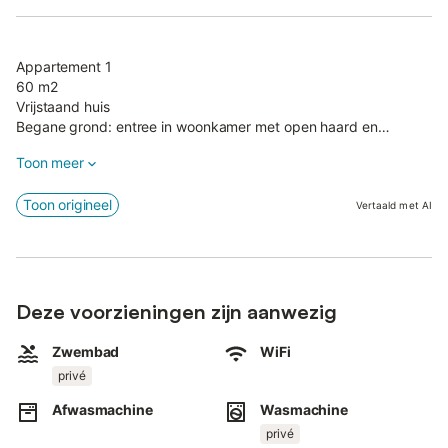
Appartement 1
60 m2
Vrijstaand huis
Begane grond: entree in woonkamer met open haard en
eethoek, keuken (oven, koel-vriescombinatie, vaatwasser), 1
Toon meer
tweepersoonsslaapkamer, slaapkamer met 1 eenpersoonsbed,
badkamer met douche.
Toon origineel
Overdekt terras ingericht met tafel, stoelen en barbecue.
Vertaald met AI
Appartement 2
60 m2
Begane grond: keuken (oven, kleine koel-vriescombinatie),
woonkamer met open haard en eethoek,
Deze voorzieningen zijn aanwezig
tweepersoonsslaapkamer, slaapkamer met 1 eenpersoonsbed,
badkamer met douche.
Zwembad
WiFi
privé
Appartement 3
60 m2
Afwasmachine
Wasmachine
Begane grond: woonkamer met open haard en eethoek, 1
privé
tweepersoonsslaapkamer, slaapkamer met 1 eenpersoonsbed,