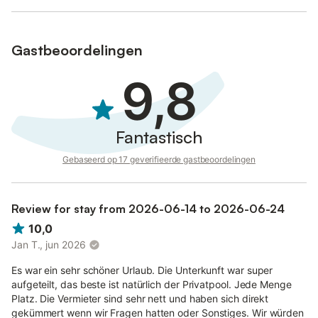
Zwembad geopend van 1 mei tot 2 november
Gastbeoordelingen
Te betalen bij boeking met de huurprijs:
Eindschoonmaak (verplicht): € 300,00
9,8
Ter plaatse te betalen
Niet inbegrepen in de huurprijs:
Extra bed (op aanvraag): € 100,00 per persoon per week
Fantastisch
Restitueerbare borgsom contant (verplicht): € 500,00
Verwarming: € 5,00 per kubieke meter
Gebaseerd op 17 geverifieerde gastbeoordelingen
Babybed (op aanvraag): € 50,00 per week
Huisdieren: € 70,00 per huisdier per week
Wasmachine: € 6,00 per gebruik
Toeristenbelasting (verplicht): € 2,00 per persoon per dag
Review for stay from 2026-06-14 to 2026-06-24
10,0
Inbegrepen in de huurprijs:
Jan T., jun 2026
Bedlinnen en handdoeken (initiële set)
Internet Wifi
Es war ein sehr schöner Urlaub. Die Unterkunft war super
aufgeteilt, das beste ist natürlich der Privatpool. Jede Menge
Platz. Die Vermieter sind sehr nett und haben sich direkt
gekümmert wenn wir Fragen hatten oder Sonstiges. Wir würden