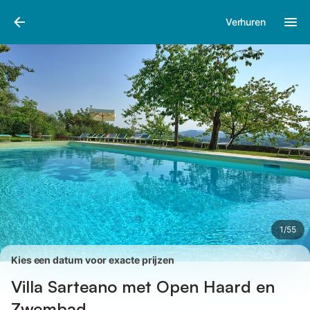
Afbeeldingen
Faciliteiten
Recensies
Verhuren
1
/
55
Kies een datum voor exacte prijzen
Villa Sarteano met Open Haard en
Zwembad