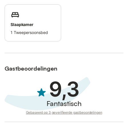
at the time of booking); not bookable on site
The information for key collection will be indicated within 48
hours before the arrival date.
We inform you that check-in takes place in our offices in
Slaapkamer
Portoferraio. We will contact you within 24 hours of arrival with
1
Tweepersoonsbed
arrival details.
Gastbeoordelingen
9,3
Fantastisch
Gebaseerd op 3 geverifieerde gastbeoordelingen