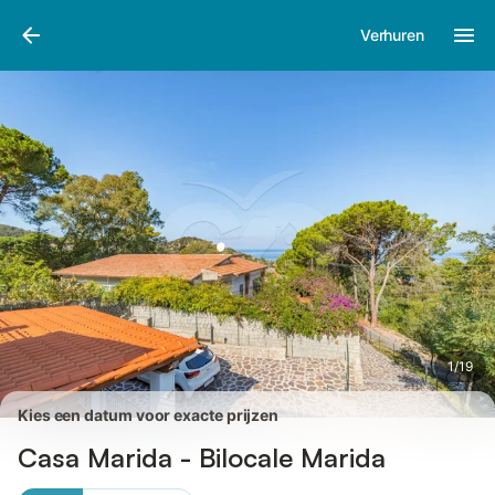
Afbeeldingen
Faciliteiten
Recensies
Verhuren
1
/
19
Kies een datum voor exacte prijzen
Casa Marida - Bilocale Marida