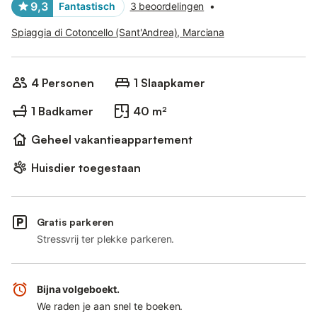
9,3
Fantastisch
3 beoordelingen
•
Spiaggia di Cotoncello (Sant'Andrea), Marciana
4 Personen
1 Slaapkamer
1 Badkamer
40 m²
Geheel vakantieappartement
Huisdier toegestaan
Gratis parkeren
Stressvrij ter plekke parkeren.
Bijna volgeboekt.
We raden je aan snel te boeken.