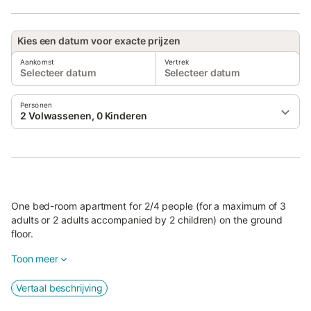
Kies een datum voor exacte prijzen
Aankomst
Vertrek
Selecteer datum
Selecteer datum
Personen
2 Volwassenen, 0 Kinderen
One bed-room apartment for 2/4 people (for a maximum of 3
adults or 2 adults accompanied by 2 children) on the ground
floor.
It is composed of a dining room and single sofa bed and a
Toon meer
double bedroom.
Vertaal beschrijving
Both environments have access to this immense courtyard
where there is an equipped porch for exclusive use, fantastic