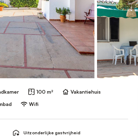
Badkamer
100 m²
Vakantiehuis
embad
Wifi
Uitzonderlijke gastvrijheid