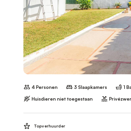
4 Personen
3 Slaapkamers
1 
Huisdieren niet toegestaan
Privézw
Topverhuurder