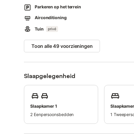
Een parkeerplaats is beschikbaar op het terrein.
Huisdieren, roken en het vieren van evenementen zijn ni
Parkeren op het terrein
Deze accommodatie heeft richtlijnen om gasten te helpen
Airconditioning
Meer informatie wordt ter plaatse verstrekt.
Deze accommodatie beschikt over energiebesparende ve
Tuin
privé
Toon alle 49 voorzieningen
Slaapgelegenheid
Slaapkamer 1
Slaapkamer
2
Eenpersoonsbedden
1
Tweepers