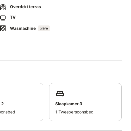
et toegestaan.
Overdekt terras
 met het correct scheiden van afval.
TV
rlichting.
Wasmachine
privé
 2
Slaapkamer 3
oonsbed
1
Tweepersoonsbed