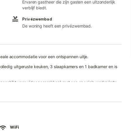
Ervaren gastheer die zijn gasten een uitzonderlijk
verblijf biedt.
Privézwembad
De woning heeft een privézwembad.
 ideale accommodatie voor een ontspannen uitje.
lledig uitgeruste keuken, 3 slaapkamers en 1 badkamer en is
 (geschikt voor videogesprekken) met een speciale werkruimte
een tv, airconditioning in de woonkamer en een wasmachine.
vé buitenruimte.
e weelderige tuin, ontspan op het open terras, zoek de schaduw
 op de barbecue en spoel je af in de buitendouche.
er is op loopafstand.
WiFi