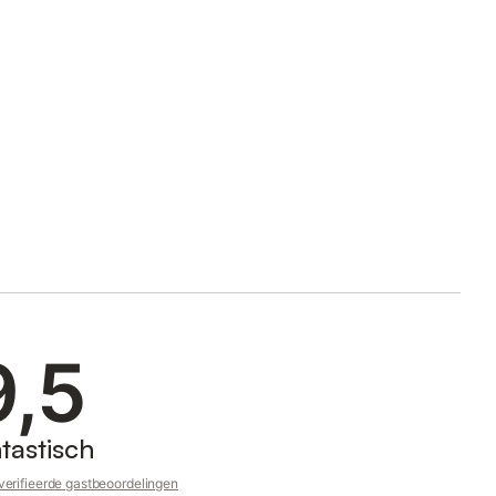
9,5
tastisch
erifieerde gastbeoordelingen