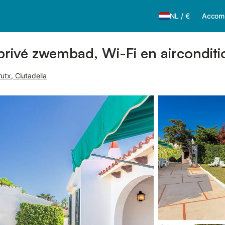
NL
/
€
Accom
 privé zwembad, Wi-Fi en aircondit
utx, Ciutadella