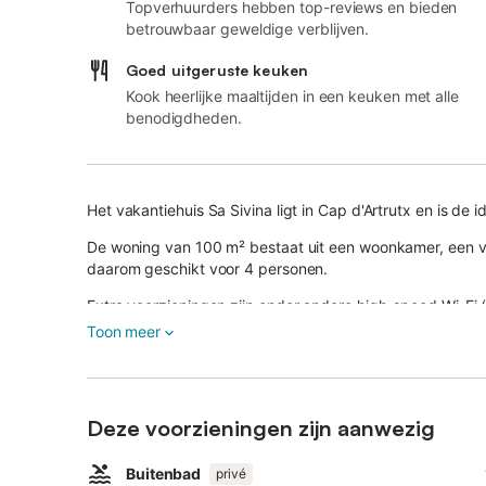
Topverhuurders hebben top-reviews en bieden
betrouwbaar geweldige verblijven.
Goed uitgeruste keuken
Kook heerlijke maaltijden in een keuken met alle
benodigdheden.
Het vakantiehuis Sa Sivina ligt in Cap d'Artrutx en is de
De woning van 100 m² bestaat uit een woonkamer, een vo
daarom geschikt voor 4 personen.
Extra voorzieningen zijn onder andere high-speed Wi-Fi
voor kantoor aan huis, ventilatoren in de slaapkamers, 
Toon meer
Een babybedje en een kinderstoel zijn ook beschikbaar.
Welkom bij onze vakantiewoning met een verleidelijke pri
Neem een verfrissende duik in het zwembad, geniet in d
Deze voorzieningen zijn aanwezig
op het overdekte terras, geniet van gegrilde lekkernijen
De woning ligt dicht bij het strand en het openbaar vervo
Buitenbad
privé