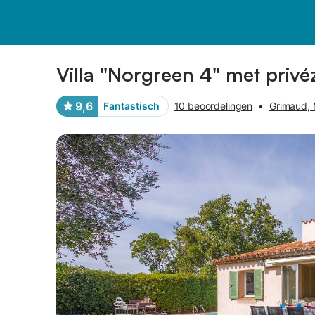
Afbeeldingen
Faciliteiten
Recensies
Villa "Norgreen 4" met priv
9,6
Fantastisch
10 beoordelingen
•
Grimaud, 