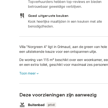
Topverhuurders hebben top-reviews en bieden
betrouwbaar geweldige verblijven.
Goed uitgeruste keuken
Kook heerlijke maaltijden in een keuken met alle
benodigdheden.
Villa "Norgreen 4" ligt in Grimaud, aan de green van hole
een uitstekende keuze voor een ontspannen uitje.
De woning van 115 m² beschikt over een woonkamer, een
en een extra toilet, geschikt voor maximaal zes personen
Tot de voorzieningen behoren Wi-Fi met een aparte werkpl
Toon meer
vaatwasser en een wasmachine.
Daarnaast biedt deze villa een privé buitenruimte met z
buitendouche.
Deze voorzieningen zijn aanwezig
Een club met meerdere gravel tennisbanen en padelbanen
Buitenbad
privé