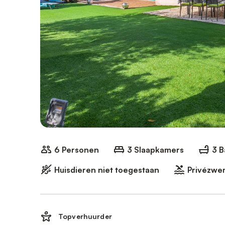
6 Personen
3 Slaapkamers
3 
Huisdieren niet toegestaan
Privézw
Topverhuurder