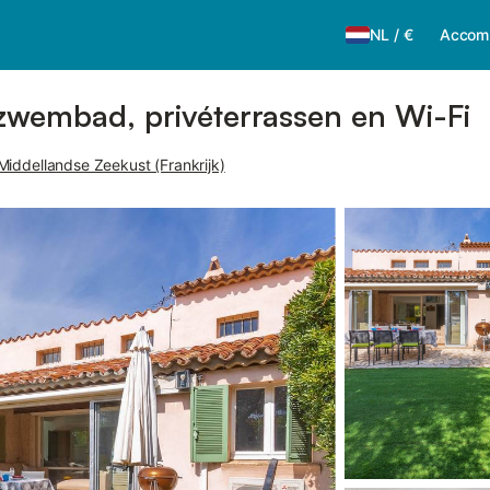
NL
/
€
Accom
ézwembad, privéterrassen en Wi-Fi
Middellandse Zeekust (Frankrijk)