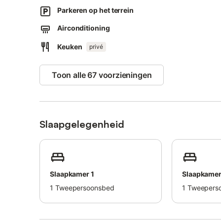
De woning ligt ook dicht bij het strand en het openbaar v
Parkeren op het terrein
Er zijn drie parkeerplaatsen op het terrein.
Airconditioning
Gezinnen met kinderen zijn welkom.
Keuken
privé
Huisdieren en roken zijn niet toegestaan.
Strand-/zwembadenhanddoeken worden verstrekt.
Toon alle 67 voorzieningen
Handdoeken en beddengoed zijn beschikbaar (tegen een t
scheiden van afval; meer informatie is ter plaatse beschi
Er is een pendeldienst naar het station beschikbaar (teg
Slaapgelegenheid
Slaapkamer 1
Slaapkamer
1
Tweepersoonsbed
1
Tweepers