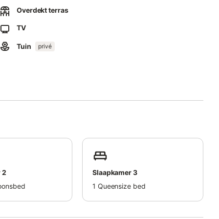
ervoer is te voet bereikbaar.
Overdekt terras
TV
Tuin
privé
oeslag). Deze woning heeft richtlijnen voor het correct
kbaar.
en een toeslag).
 2
Slaapkamer 3
oonsbed
1
Queensize bed