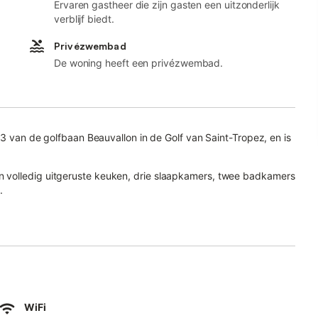
Ervaren gastheer die zijn gasten een uitzonderlijk
verblijf biedt.
Privézwembad
De woning heeft een privézwembad.
 3 van de golfbaan Beauvallon in de Golf van Saint-Tropez, en is
 volledig uitgeruste keuken, drie slaapkamers, twee badkamers
.
ek voor thuiswerken, een televisie, airconditioning, een
wembad, tuin, open terras, overdekt terras, barbecue en
 bevindt zich in de buurt.
WiFi