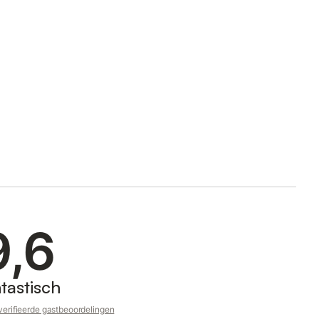
9,6
tastisch
erifieerde gastbeoordelingen