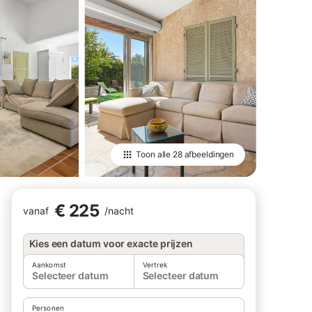
Toon alle
28 afbeeldingen
€ 225
vanaf
/
nacht
Kies een datum voor exacte prijzen
Aankomst
Vertrek
Selecteer datum
Selecteer datum
Personen