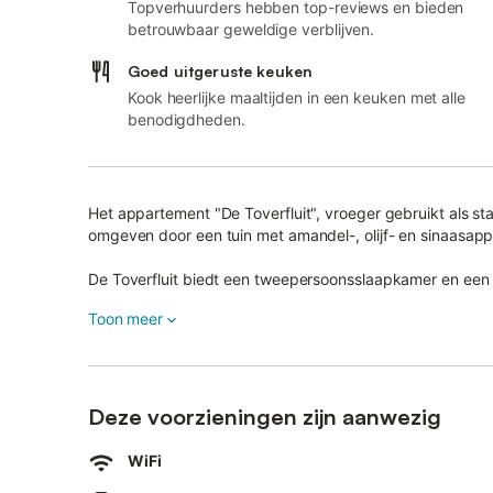
Topverhuurders hebben top-reviews en bieden
betrouwbaar geweldige verblijven.
Goed uitgeruste keuken
Kook heerlijke maaltijden in een keuken met alle
benodigdheden.
Het appartement "De Toverfluit", vroeger gebruikt als st
omgeven door een tuin met amandel-, olijf- en sinaasap
De Toverfluit biedt een tweepersoonsslaapkamer en e
Volledig uitgeruste keuken, tv, gratis WiFi en privéparke
Toon meer
Een interieur "baglio" van oude basalttegels, versierd met
gasten in staat om te ontspannen na een dag doorgebra
Val di Noto en om 's avonds te genieten van de stilte en h
Deze voorzieningen zijn aanwezig
Binnen in de baglio is een buitenkeuken, onder een hout
WiFi
seizoen buiten kunt ontbijten, maar ook een maaltijd kunt
voorkeur geeft aan een intiem diner in volledige ontspan