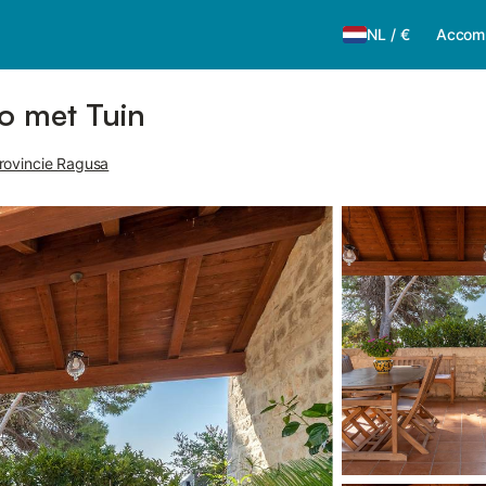
NL
/
€
Accom
o met Tuin
rovincie Ragusa