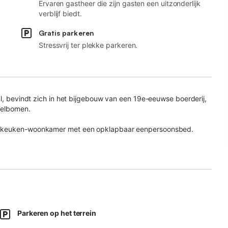
Ervaren gastheer die zijn gasten een uitzonderlijk
verblijf biedt.
Gratis parkeren
Stressvrij ter plekke parkeren.
al, bevindt zich in het bijgebouw van een 19e-eeuwse boerderij,
pelbomen.
en keuken-woonkamer met een opklapbaar eenpersoonsbed.
ergelegenheid op het terrein.
 bloemen, creëert een sfeer van rust en sereniteit en stelt
cht te hebben met het ontdekken van de vele schatten van de
et uitzicht op de sterren.
en afdak en beschikbaar voor de gasten, waar je in het warme
Parkeren op het terrein
 bereiden als je de drukte van de stad wilt ontvluchten en de
ning in contact met de natuur.