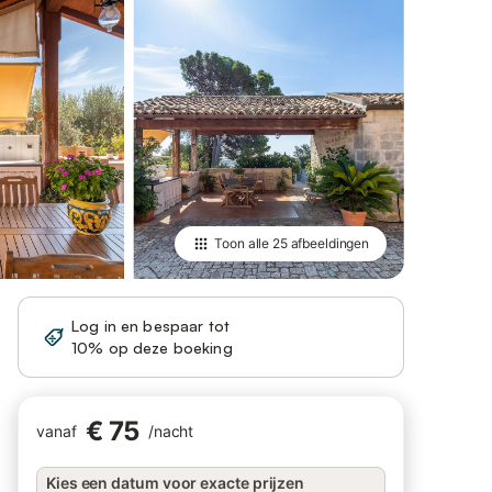
Toon alle
25 afbeeldingen
Log in en bespaar tot
Registreren
10% op deze boeking
€ 75
vanaf
/
nacht
Kies een datum voor exacte prijzen