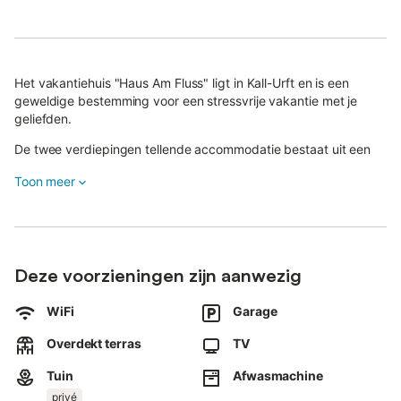
Het vakantiehuis "Haus Am Fluss" ligt in Kall-Urft en is een
geweldige bestemming voor een stressvrije vakantie met je
geliefden.
De twee verdiepingen tellende accommodatie bestaat uit een
woonkamer, een goed uitgeruste keuken, 2 slaapkamers en 1
Toon meer
badkamer en is geschikt voor 6 personen.
Voedselbereiding is beperkt, maar het is mogelijk om kleine
gerechten op de kookplaat te verwarmen.
Voorzieningen ter plaatse omvatten high-speed WiFi (geschikt
voor videogesprekken), een werkruimte voor thuiskantoor, een
Deze voorzieningen zijn aanwezig
Smart TV met streamingdiensten, een vaatwasser en een
wasmachine.
WiFi
Garage
Deze accommodatie heeft een eigen buitenruimte met een tuin,
een overdekt terras en een barbecue.
Overdekt terras
TV
Er is een snackbar en een restaurant direct naast het
Tuin
Afwasmachine
vakantiehuis.
privé