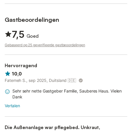
Dit zal de gastheer helpen om je verblijf zo goed mogelijk voor
te bereiden.
Gastbeoordelingen
7,5
Goed
Gebaseerd op 25 geverifieerde gastbeoordelingen
Hervorragend
10,0
Fatemeh S., sep 2025, Duitsland
🇩🇪
Sehr sehr nette Gastgeber Familie, Sauberes Haus. Vielen
Dank
Vertalen
Die Außenanlage war pflegebed. Unkraut,