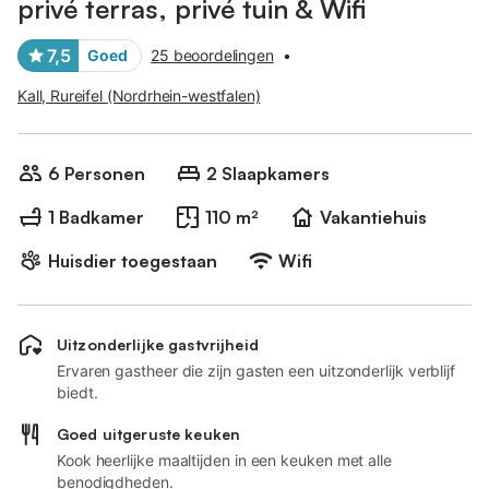
privé terras, privé tuin & Wifi
7,5
Goed
25 beoordelingen
•
Kall, Rureifel (Nordrhein-westfalen)
6 Personen
2 Slaapkamers
1 Badkamer
110 m²
Vakantiehuis
Huisdier toegestaan
Wifi
Uitzonderlijke gastvrijheid
Ervaren gastheer die zijn gasten een uitzonderlijk verblijf
biedt.
Goed uitgeruste keuken
Kook heerlijke maaltijden in een keuken met alle
benodigdheden.