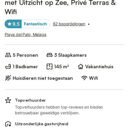
met Uitzicht op Zee, Privé Terras &
Wifi
9,5
Fantastisch
62 beoordelingen
•
Playa del Palo, Malaga
5 Personen
3 Slaapkamers
1 Badkamer
145 m²
Vakantiehuis
Huisdieren niet toegestaan
Wifi
Topverhuurder
Topverhuurders hebben top-reviews en bieden
betrouwbaar geweldige verblijven.
Uitzonderlijke gastvrijheid