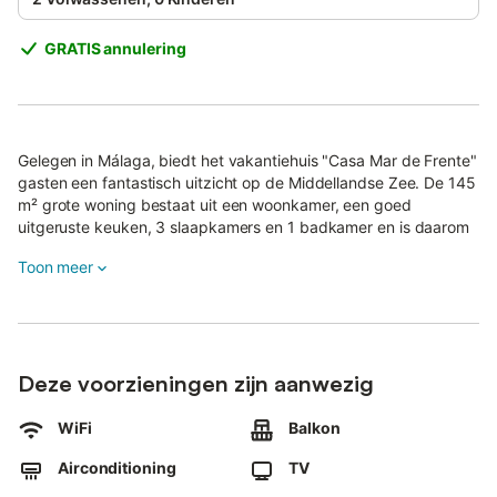
GRATIS annulering
Gelegen in Málaga, biedt het vakantiehuis "Casa Mar de Frente"
gasten een fantastisch uitzicht op de Middellandse Zee. De 145
m² grote woning bestaat uit een woonkamer, een goed
uitgeruste keuken, 3 slaapkamers en 1 badkamer en is daarom
geschikt voor 5 personen.
Toon meer
Extra voorzieningen zijn Wi-Fi (geschikt voor videogesprekken)
met een speciale werkruimte voor thuiskantoor, een tv,
airconditioning in een van de slaapkamers (de andere twee zijn
uitgerust met ventilatoren), verwarming en een wasmachine.
Deze voorzieningen zijn aanwezig
Een babybedje en een kinderstoel zijn ook beschikbaar tegen
een vergoeding.
WiFi
Balkon
Het pand beschikt over een eigen buitenruimte met 2 open
terrassen en een balkon.
Airconditioning
TV
De woning ligt dicht bij een golfbaan, restaurants, bars,