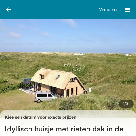
Afbeeldingen
Faciliteiten
Recensies
Verhuren
1
/
31
Kies een datum voor exacte prijzen
Idyllisch huisje met rieten dak in de