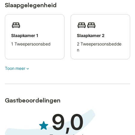
Slaapgelegenheid
Op de bovenste verdieping vindt u onze 3 gezellige
slaapkamers, met een aparte wastafel. Met het raam open kun
je de zee horen ritselen en zie je de sterren door de dakramen
fonkelen.
Slaapkamer 1
Slaapkamer 2
1
Tweepersoonsbed
2
Tweepersoonsbedde
n
Toon meer
Gastbeoordelingen
9,0