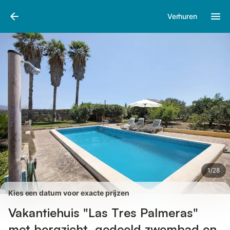
Afbeeldingen
Faciliteiten
Recensies
Verhuren
1
/
28
Kies een datum voor exacte prijzen
Vakantiehuis "Las Tres Palmeras"
met bergzicht, gedeeld zwembad en