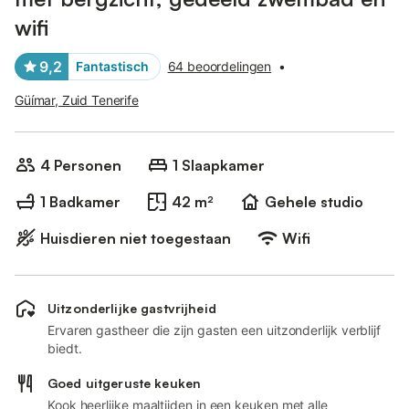
wifi
9,2
Fantastisch
64 beoordelingen
•
Güímar, Zuid Tenerife
4 Personen
1 Slaapkamer
1 Badkamer
42 m²
Gehele studio
Huisdieren niet toegestaan
Wifi
Uitzonderlijke gastvrijheid
Ervaren gastheer die zijn gasten een uitzonderlijk verblijf
biedt.
Goed uitgeruste keuken
Kook heerlijke maaltijden in een keuken met alle