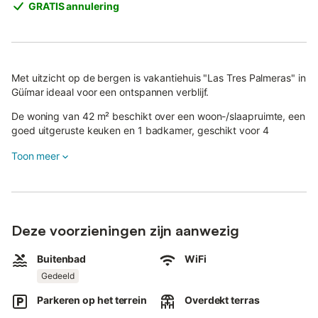
GRATIS annulering
Met uitzicht op de bergen is vakantiehuis "Las Tres Palmeras" in
Güímar ideaal voor een ontspannen verblijf.
De woning van 42 m² beschikt over een woon-/slaapruimte, een
goed uitgeruste keuken en 1 badkamer, geschikt voor 4
personen.
Toon meer
Extra voorzieningen zijn wifi met een aparte werkplek voor
thuiswerken, televisie en een plafondventilator.
De privé buitenruimte heeft een overdekt terras.
Deze voorzieningen zijn aanwezig
Daarnaast is er een gedeelde buitenruimte met zwembad, tuin,
barbecue en buitendouche.
Buitenbad
WiFi
Gedeeld
De woning ligt op 10 minuten rijden van Puertito de Güímar, 23
minuten van Santa Cruz de Tenerife, 27 minuten van La Laguna
Parkeren op het terrein
Overdekt terras
en 58 minuten van Las Cañadas del Teide.