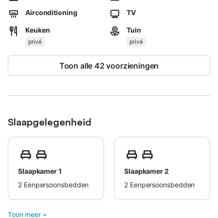
We zorgen voor een babybedje en een kinderstoel.
We zorgen voor extra bedden voor 2 (slaapbank).
Airconditioning
TV
De villa moet schoon worden achtergelaten.
Keuken
Tuin
Houd er rekening mee dat het zwembad is uitgerust met een
privé
privé
zwembad warmtepomp waardoor het water 3ºC tot 5ºC
warmer is, rond het middaguur, in vergelijking met een niet-
Toon alle 42 voorzieningen
verwarmd zwembad in het laagseizoen.
Voor het verwarmen van het zwembad worden extra kosten per
week gerekend.
Het huis is self-catering, wat betekent dat je de vrijheid hebt om
je eigen maaltijden te bereiden.
Slaapgelegenheid
Houd er wel rekening mee dat we geen keukengerei voorzien,
dus zorg ervoor dat je je favorieten meeneemt.
Jeugdgroepen zijn niet toegestaan.
Slaapkamer 1
Slaapkamer 2
2
Eenpersoonsbedden
2
Eenpersoonsbedden
Toon meer