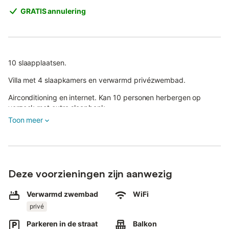
GRATIS annulering
10 slaapplaatsen.
Villa met 4 slaapkamers en verwarmd privézwembad.
Airconditioning en internet. Kan 10 personen herbergen op
verzoek met extra slaapbank.
Toon meer
Volledig omheinde tuin.
Afgelegen met prachtig uitzicht.
Buiten dineren in de buitenlucht naast de barbecue, binnen 8
minuten van prachtige stranden en de beroemde strip en 15
Deze voorzieningen zijn aanwezig
minuten van top golfbanen.
Terugbetaalde borg vereist.
Verwarmd zwembad
WiFi
Voor de verwarming van het zwembad geldt een toeslag per
privé
week.
Deze villa heeft een wisseldag op vrijdag.
Parkeren in de straat
Balkon