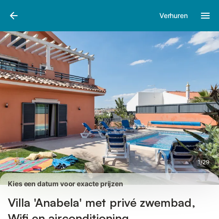
Afbeeldingen
Faciliteiten
Recensies
Verhuren
1
/
29
Kies een datum voor exacte prijzen
Villa 'Anabela' met privé zwembad,
Wifi en airconditioning