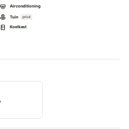
Airconditioning
Tuin
privé
Koelkast
r
k