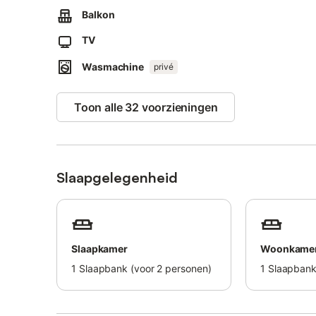
Er is gratis parkeergelegenheid in de straat.
Balkon
Gezinnen met kinderen zijn welkom.
1 huisdier is toegestaan.
TV
Wasmachine
privé
Toon alle 32 voorzieningen
Slaapgelegenheid
Slaapkamer
Woonkame
1
Slaapbank (voor 2 personen)
1
Slaapban