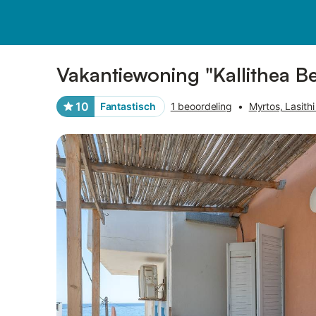
Afbeeldingen
Faciliteiten
Recensies
Vakantiewoning "Kallithea Be
10
Fantastisch
1 beoordeling
•
Myrtos, Lasith