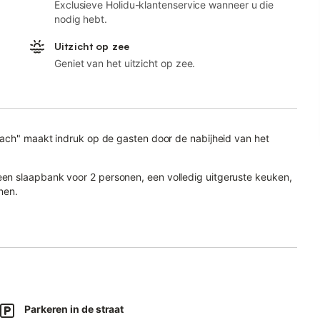
Exclusieve Holidu-klantenservice wanneer u die
nodig hebt.
Uitzicht op zee
Geniet van het uitzicht op zee.
each" maakt indruk op de gasten door de nabijheid van het
n slaapbank voor 2 personen, een volledig uitgeruste keuken,
nen.
Fi (geschikt voor videogesprekken), een tv, airconditioning,
et een tuin, een balkon en een barbecue.
e ontspannen met uitzicht op zee.
jke strand en een gebied met restaurants, cafés en bars.
Parkeren in de straat