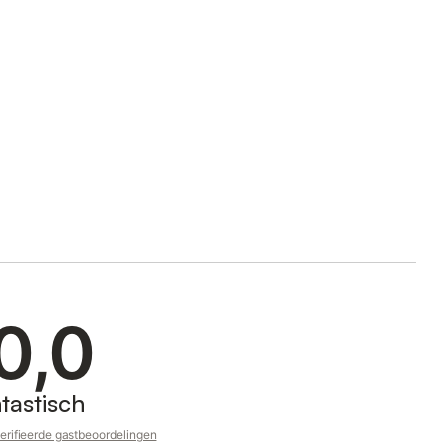
0,0
tastisch
erifieerde gastbeoordelingen