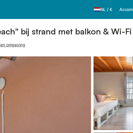
NL
/
€
Accom
ach" bij strand met balkon & Wi-Fi
i en omgeving