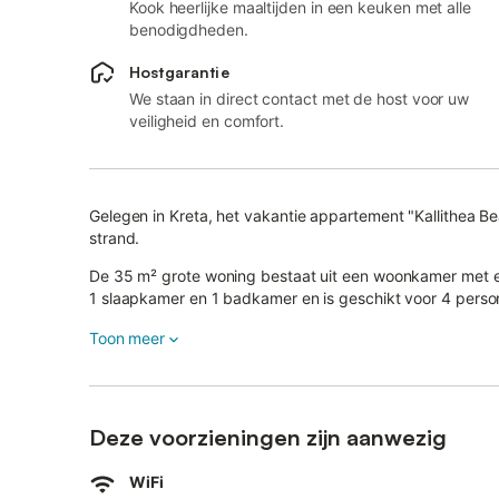
Kook heerlijke maaltijden in een keuken met alle
benodigdheden.
Hostgarantie
We staan in direct contact met de host voor uw
veiligheid en comfort.
Gelegen in Kreta, het vakantie appartement "Kallithea B
strand.
De 35 m² grote woning bestaat uit een woonkamer met ee
1 slaapkamer en 1 badkamer en is geschikt voor 4 perso
Tot de beschikbare voorzieningen behoren high-speed Wi-
Toon meer
een ventilator en een wasmachine.
Een babybedje en een kinderstoel zijn ook aanwezig.
Het vakantieappartement biedt een eigen buitenruimte m
Deze voorzieningen zijn aanwezig
Het balkon is ingericht om te genieten van drankjes en t
De woning ligt op 1 minuut loopafstand van het plaatseli
WiFi