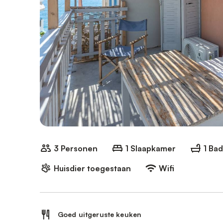
3 Personen
1 Slaapkamer
1 Ba
Huisdier toegestaan
Wifi
Goed uitgeruste keuken