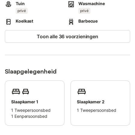
Tuin
Wasmachine
Er zijn 2 gedeelde parkeerplaatsen op het terrein beschikbaar.
privé
privé
Feesten en evenementen zijn niet toegestaan op het terrein.
Koelkast
Barbecue
Toon alle 36 voorzieningen
Slaapgelegenheid
Slaapkamer 1
Slaapkamer 2
1
Tweepersoonsbed
1
Tweepersoonsbed
1
Eenpersoonsbed