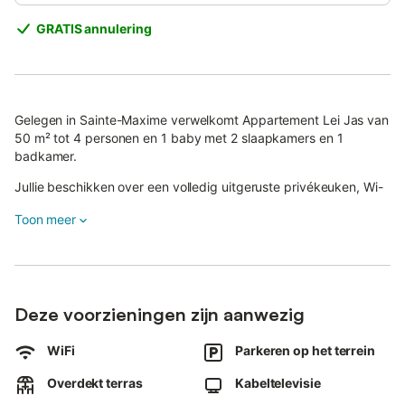
GRATIS annulering
Gelegen in Sainte-Maxime verwelkomt Appartement Lei Jas van
50 m² tot 4 personen en 1 baby met 2 slaapkamers en 1
badkamer.
Jullie beschikken over een volledig uitgeruste privékeuken, Wi-
Fi, een eigen ventilator, een privéwasmachine en een
Toon meer
babybedje.
De woning heeft een gelijkvloerse, drempelloze toegang voor
extra comfort.
Buiten kunnen jullie ontspannen in de privé tuin of op het
Deze voorzieningen zijn aanwezig
overdekte privéterras, perfect om te relaxen of samen buiten te
eten.
WiFi
Parkeren op het terrein
Er is een privébarbecue beschikbaar om buiten te koken en te
Overdekt terras
Kabeltelevisie
genieten van de nabijheid van het strand.