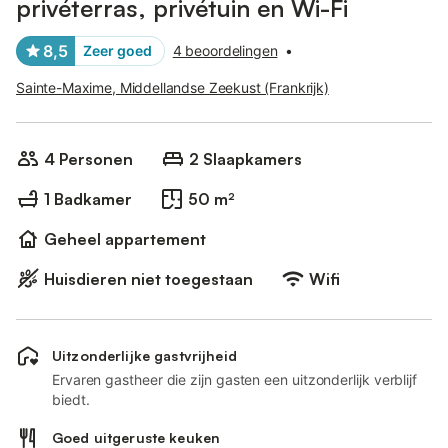
privéterras, privétuin en Wi-Fi
8,5
Zeer goed
4 beoordelingen
•
Sainte-Maxime, Middellandse Zeekust (Frankrijk)
4 Personen
2 Slaapkamers
1 Badkamer
50 m²
Geheel appartement
Huisdieren niet toegestaan
Wifi
Uitzonderlijke gastvrijheid
Ervaren gastheer die zijn gasten een uitzonderlijk verblijf
biedt.
Goed uitgeruste keuken