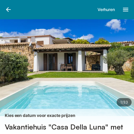
Afbeeldingen
Faciliteiten
Recensies
Verhuren
1
/
33
Kies een datum voor exacte prijzen
Vakantiehuis "Casa Della Luna" met