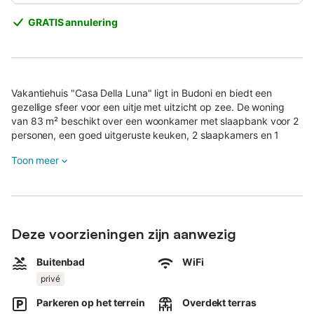
GRATIS annulering
Vakantiehuis "Casa Della Luna" ligt in Budoni en biedt een
gezellige sfeer voor een uitje met uitzicht op zee. De woning
van 83 m² beschikt over een woonkamer met slaapbank voor 2
personen, een goed uitgeruste keuken, 2 slaapkamers en 1
badkamer, en is geschikt voor maximaal 5 personen.
Toon meer
Tot de voorzieningen behoren snelle wifi (geschikt voor
videogesprekken), tv, airconditioning, wasmachine en
vaatwasser.
Buiten vinden jullie een privéruimte met zwembad (open van 1
Deze voorzieningen zijn aanwezig
mei tot eind oktober), tuin, kinderbad, overdekt en ingericht
terras, barbecue, buitendouche en tennisbaan.
Buitenbad
WiFi
privé
De accommodatie ligt op enkele minuten rijden van alle
essentiële voorzieningen: bars, restaurants, supermarkten,
Parkeren op het terrein
Overdekt terras
geldautomaten, apotheken en meer.