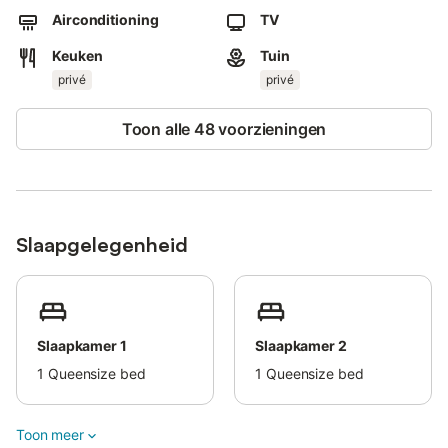
Airconditioning
TV
Er is een parkeerplaats op het terrein en gratis parkeren op
Keuken
Tuin
straat.
privé
privé
Gezinnen met kinderen zijn welkom.
Toon alle 48 voorzieningen
Eén huisdier is toegestaan.
Roken is binnen niet toegestaan.
De woning is drempelvrij en biedt huisgemaakte of
zelfgekweekte producten.
Slaapgelegenheid
Deze accommodatie volgt recyclingregels; meer informatie is
ter plaatse beschikbaar.
Slaapkamer 1
Slaapkamer 2
1
Queensize bed
1
Queensize bed
Toon meer