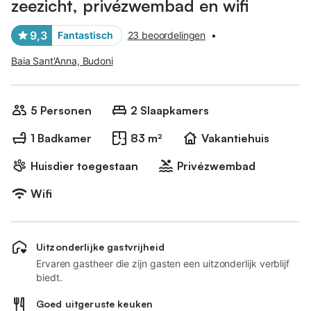
zeezicht, privézwembad en wifi
9,3
Fantastisch
23 beoordelingen
•
Baia Sant'Anna, Budoni
5 Personen
2 Slaapkamers
1 Badkamer
83 m²
Vakantiehuis
Huisdier toegestaan
Privézwembad
Wifi
Uitzonderlijke gastvrijheid
Ervaren gastheer die zijn gasten een uitzonderlijk verblijf
biedt.
Goed uitgeruste keuken