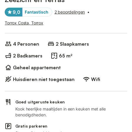
9,0
Fantastisch
2 beoordelingen
•
Torrox Costa, Torrox
4 Personen
2 Slaapkamers
2 Badkamers
65 m²
Geheel appartement
Huisdieren niet toegestaan
Wifi
Goed uitgeruste keuken
Kook heerlijke maaltijden in een keuken met alle
benodigdheden.
Gratis parkeren