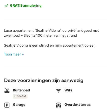
GRATIS annulering
Luxe appartement "Sealine Vidorra" op privé landgoed met
zwembad – Slechts 100 meter van het strand
Sealine Vidorra is een stijlvol en ruim appartement op een
exclusief privé landgoed met gedeeld zwembad.
Toon meer
De ligging op slechts 100 meter van het strand maakt het de
perfecte plek voor een ontspannen mediterrane vakantie.
Het appartement heeft twee comfortabele slaapkamers: één
met een tweepersoonsbed, ingebouwde kast en ensuite
Deze voorzieningen zijn aanwezig
badkamer, en een tweede slaapkamer met twee
eenpersoonsbedden en ingebouwde kasten.
Buitenbad
WiFi
Gedeeld
Er zijn in totaal twee badkamers, beide met inloopdouche,
waarvan één geschikt is voor rolstoelgebruikers.
Garage
Overdekt terras