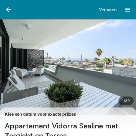
Afbeeldingen
Faciliteiten
Recensies
Verhuren
1
/
30
Kies een datum voor exacte prijzen
Appartement Vidorra Sealine met
Zeezicht en Terras