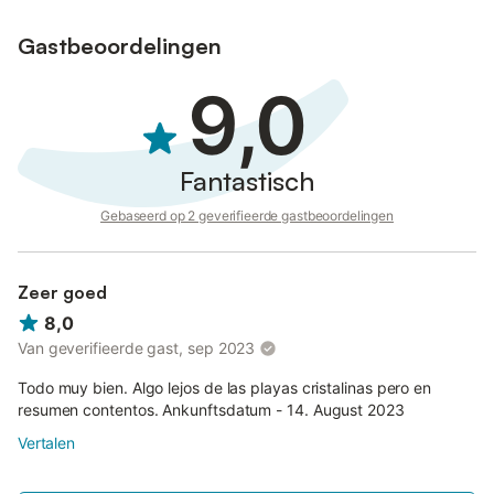
Gastbeoordelingen
Kleine honden zijn welkom, maar alleen na goedkeuring van de
eigenaar.
9,0
Let op: Late check-in is mogelijk tegen een toeslag voor
aankomsten na 20:00 uur.
Fantastisch
Gebaseerd op 2 geverifieerde gastbeoordelingen
Zeer goed
8,0
Van geverifieerde gast, sep 2023
Todo muy bien. Algo lejos de las playas cristalinas pero en
resumen contentos. Ankunftsdatum - 14. August 2023
Vertalen