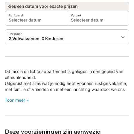
Kies een datum voor exacte prijzen
Aankomst
Vertrek
Selecteer datum
Selecteer datum
Personen
2 Volwassenen, 0 Kinderen
Dit mooie en lichte appartement is gelegen in een gebied van
uitmuntendheid.
Uitgerust met alles wat je nodig hebt voor een rustige vakantie,
met familie of vrienden en met een inrichting waardoor we ons
echt thuis voelen.
Toon meer
Vermeldenswaard is dat het beschikt over uitrusting en
veiligheid voor kinderen, zodat ook de kleintjes zich zeer
welkom voelen.
Als u een liefhebber bent van klassieke gitaar, voel u vrij om de
gitaar in het huis te gebruiken!
Deze voorzieningen zijn aanwezig