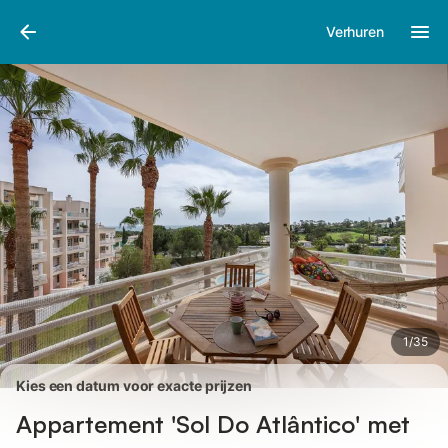
Afbeeldingen
Faciliteiten
Recensies
Verhuren
1
/
35
Kies een datum voor exacte prijzen
Appartement 'Sol Do Atlântico' met