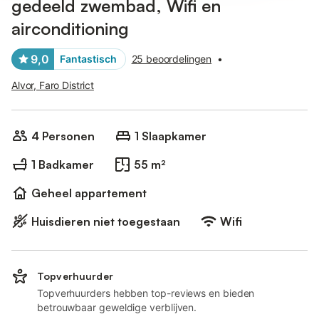
gedeeld zwembad, Wifi en
airconditioning
9,0
Fantastisch
25 beoordelingen
•
Alvor, Faro District
4 Personen
1 Slaapkamer
1 Badkamer
55 m²
Geheel appartement
Huisdieren niet toegestaan
Wifi
Topverhuurder
Topverhuurders hebben top-reviews en bieden
betrouwbaar geweldige verblijven.