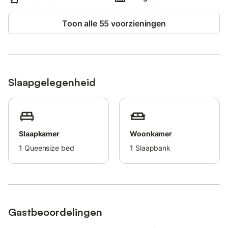
Het bed is uitgerust met een traagschuimmatras voor extra
comfort.
Toon alle 55 voorzieningen
Huisdieren en feestelijke evenementen zijn niet toegestaan.
La proprietà ha un accesso e un interno privo di gradini.
Er is een lift beschikbaar in het gebouw.
Deze accommodatie heeft richtlijnen om gasten te helpen met
het correct scheiden van afval.
Slaapgelegenheid
Meer informatie wordt ter plaatse verstrekt.
In questa struttura sono attivi dispositivi per il risparmio di
acqua e luce.
Voor de isolatie van dit pand zijn duurzame materialen gebruikt.
Deze accommodatie beschikt over een handig self check-in
Slaapkamer
Woonkamer
systeem.
1
Queensize bed
1
Slaapbank
Gastbeoordelingen