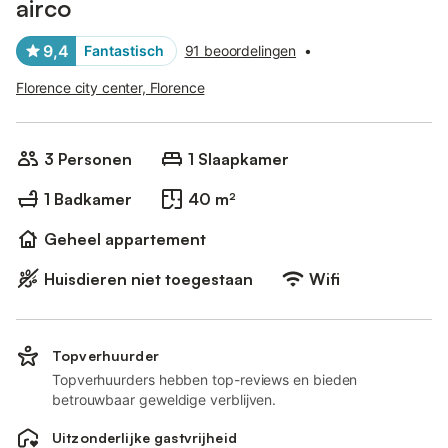
airco
9,4
Fantastisch
91 beoordelingen
•
Florence city center, Florence
3 Personen
1 Slaapkamer
1 Badkamer
40 m²
Geheel appartement
Huisdieren niet toegestaan
Wifi
Topverhuurder
Topverhuurders hebben top-reviews en bieden
betrouwbaar geweldige verblijven.
Uitzonderlijke gastvrijheid