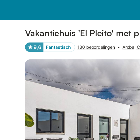
Afbeeldingen
Faciliteiten
Recensies
Vakantiehuis 'El Pleito' met 
9,6
Fantastisch
130 beoordelingen
•
Aroba, C