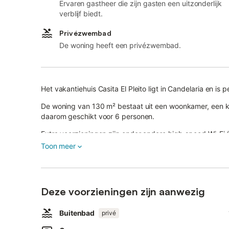
Ervaren gastheer die zijn gasten een uitzonderlijk
verblijf biedt.
Privézwembad
De woning heeft een privézwembad.
Het vakantiehuis Casita El Pleito ligt in Candelaria en is 
De woning van 130 m² bestaat uit een woonkamer, een ke
daarom geschikt voor 6 personen.
Extra voorzieningen zijn onder andere high-speed Wi-Fi
voor kantoor aan huis, een tv, een ventilator en een was
Toon meer
Een babybedje en een kinderstoel zijn ook beschikbaar.
Deze woning biedt een eigen buitengedeelte met een z
De woning ligt dicht bij het strand en het openbaar vervo
Deze voorzieningen zijn aanwezig
Er is een parkeerplaats beschikbaar in een garage.
Non sono ammessi animali domestici e non è consentito 
Airconditioning is niet beschikbaar.
Buitenbad
privé
De woning heeft een motor- en fietsenstalling.