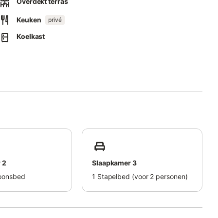
Overdekt terras
di acqua e luce.
Keuken
privé
Koelkast
 2
Slaapkamer 3
oonsbed
1
Stapelbed (voor 2 personen)