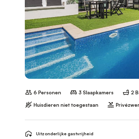
6 Personen
3 Slaapkamers
2 
Huisdieren niet toegestaan
Privézw
Uitzonderlijke gastvrijheid