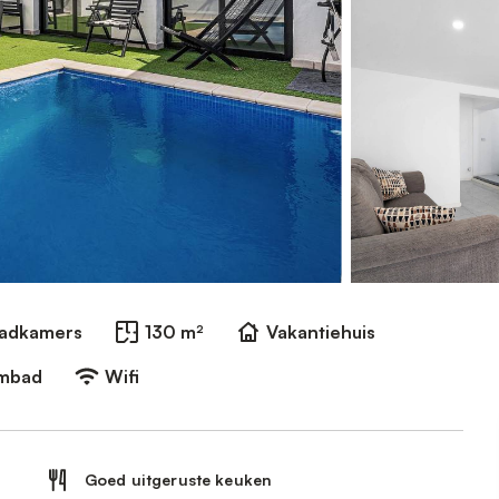
Badkamers
130 m²
Vakantiehuis
embad
Wifi
Goed uitgeruste keuken