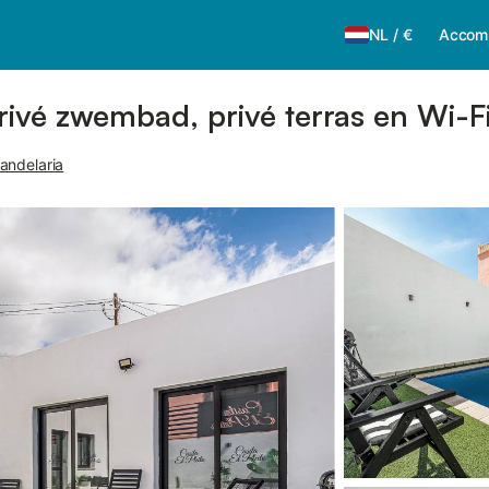
NL
/
€
Accom
privé zwembad, privé terras en Wi-F
andelaria