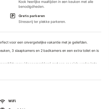
Kook heerlijke maaltijden in een keuken met alle
benodigdheden.
Gratis parkeren
Stressvrij ter plekke parkeren.
perfect voor een onvergetelijke vakantie met je geliefden.
uken, 3 slaapkamers en 2 badkamers en een extra toilet en is
 (geschikt voor videogesprekken) met een speciale werkruimte
machine.
wembad, open en overdekte terrassen en een barbecue.
er is op loopafstand.
fumare ed organizzare feste.
WiFi