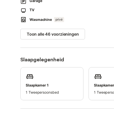
Garage
In questa struttura sono attivi dispositivi per il risparmio 
TV
Wasmachine
privé
Toon alle 46 voorzieningen
Slaapgelegenheid
Slaapkamer 1
Slaapkamer
1
Tweepersoonsbed
1
Tweepers