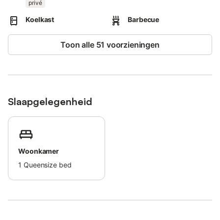
privé
De elektriciteit in de woning wordt opgewekt door zonne-
Koelkast
Barbecue
energie.
Deze accommodatie hanteert recyclingregels; meer informatie
Toon alle 51 voorzieningen
hierover vinden jullie ter plaatse.
Slaapgelegenheid
Woonkamer
1
Queensize bed