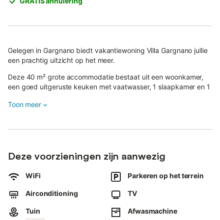
GRATIS annulering
Gelegen in Gargnano biedt vakantiewoning Villa Gargnano jullie
een prachtig uitzicht op het meer.
Deze 40 m² grote accommodatie bestaat uit een woonkamer,
een goed uitgeruste keuken met vaatwasser, 1 slaapkamer en 1
badkamer, en is geschikt voor 2 personen.
Toon meer
Tot de voorzieningen behoren ook snel WiFi met een eigen
werkplek voor thuiswerken, en kabel- en satelliet-tv. Het
hoogtepunt van deze woning is de privé buitenruimte met tuin,
waar jullie kunnen genieten van het schitterende uitzicht op het
meer, en een barbecue.
Deze voorzieningen zijn aanwezig
Parkeren is mogelijk op het terrein.
WiFi
Parkeren op het terrein
Huisdieren zijn toegestaan.
Airconditioning
TV
De WiFi is geschikt voor videogesprekken.
Tuin
Afwasmachine
Er is een laadpaal voor elektrische auto's beschikbaar.