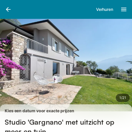
Afbeeldingen
Faciliteiten
Recensies
Verhuren
1
/
21
Kies een datum voor exacte prijzen
Studio 'Gargnano' met uitzicht op
meer en tuin