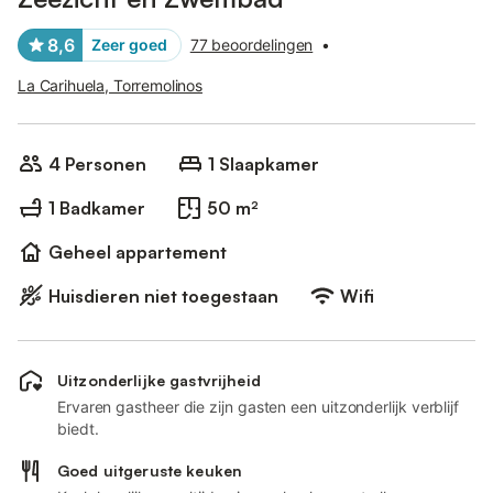
8,6
Zeer goed
77 beoordelingen
•
La Carihuela, Torremolinos
4 Personen
1 Slaapkamer
1 Badkamer
50 m²
Geheel appartement
Huisdieren niet toegestaan
Wifi
Uitzonderlijke gastvrijheid
Ervaren gastheer die zijn gasten een uitzonderlijk verblijf
biedt.
Goed uitgeruste keuken