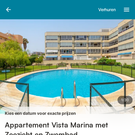
Afbeeldingen
Faciliteiten
Recensies
Verhuren
1
/
30
Kies een datum voor exacte prijzen
Appartement Vista Marina met
Zeezicht en Zwembad