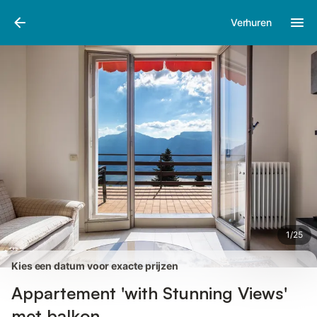
Afbeeldingen
Faciliteiten
Recensies
Verhuren
1
/
25
Kies een datum voor exacte prijzen
Appartement 'with Stunning Views'
met balkon