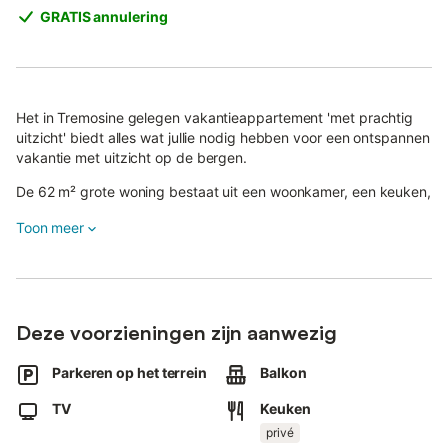
GRATIS annulering
Het in Tremosine gelegen vakantieappartement 'met prachtig
uitzicht' biedt alles wat jullie nodig hebben voor een ontspannen
vakantie met uitzicht op de bergen.
De 62 m² grote woning bestaat uit een woonkamer, een keuken,
twee slaapkamers en een badkamer en is geschikt voor vier
Toon meer
personen.
Tot de voorzieningen behoren een koffiezetapparaat en
satelliet-tv. De keuken is recent gerenoveerd en uitgerust met
een keramische kookplaat en een oven.
Deze voorzieningen zijn aanwezig
In de buurt vinden jullie een fietsverhuur en diverse lokale
restaurants.
Parkeren op het terrein
Balkon
Een tennisbaan ligt op ongeveer 200 meter van het
TV
Keuken
appartement.
privé
Op het privébalkon kunnen jullie 's avonds heerlijk ontspannen.