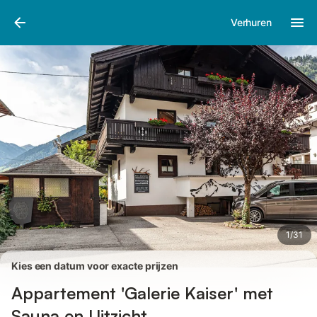
Afbeeldingen
Faciliteiten
Recensies
Verhuren
1
/
31
Kies een datum voor exacte prijzen
Appartement 'Galerie Kaiser' met
Sauna en Uitzicht