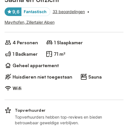
9,6
Fantastisch
33 beoordelingen
•
Mayrhofen, Zillertaler Alpen
4 Personen
1 Slaapkamer
1 Badkamer
71 m²
Geheel appartement
Huisdieren niet toegestaan
Sauna
Wifi
Topverhuurder
Topverhuurders hebben top-reviews en bieden
betrouwbaar geweldige verblijven.