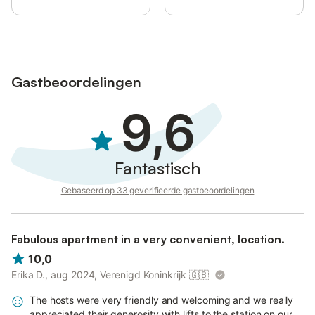
Er zijn geen beveiligingscamera's aanwezig.
Gastbeoordelingen
9,6
Fantastisch
Gebaseerd op 33 geverifieerde gastbeoordelingen
Fabulous apartment in a very convenient, location.
10,0
Erika D., aug 2024, Verenigd Koninkrijk
🇬🇧
The hosts were very friendly and welcoming and we really
appreciated their generosity with lifts to the station on our