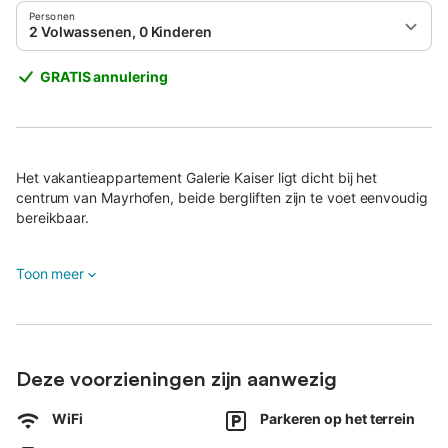
Personen
2 Volwassenen, 0 Kinderen
GRATIS annulering
Het vakantieappartement Galerie Kaiser ligt dicht bij het
centrum van Mayrhofen, beide bergliften zijn te voet eenvoudig
bereikbaar.
De 71 m² grote woning bestaat uit een woonkamer met
Toon meer
slaapbank voor 2 personen, een volledig uitgeruste keuken met
vaatwasser, 1 slaapkamer en 1 badkamer en biedt plaats aan 4
gasten.
Tot de voorzieningen behoren ook snelle wifi (geschikt voor
videogesprekken), een wasmachine, een droger, kabel-tv met
Deze voorzieningen zijn aanwezig
streamingdiensten, kinderboeken en speelgoed.
WiFi
Parkeren op het terrein
Er is een privé-infraroodcabine aanwezig.