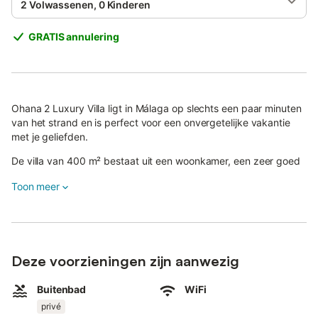
2 Volwassenen, 0 Kinderen
GRATIS annulering
Ohana 2 Luxury Villa ligt in Málaga op slechts een paar minuten
van het strand en is perfect voor een onvergetelijke vakantie
met je geliefden.
De villa van 400 m² bestaat uit een woonkamer, een zeer goed
uitgeruste keuken met vaatwasser, 5 slaapkamers en 3
Toon meer
badkamers en 2 extra toiletten en is dus geschikt voor 8
personen.
Extra voorzieningen zijn Wi-Fi (geschikt voor videogesprekken),
airconditioning in alle kamers, verwarming, tafelvoetbal, een
wasmachine, een dvd-speler en een tv met streamingdiensten.
Deze voorzieningen zijn aanwezig
Een kinderstoel en een kinderbedje zijn beschikbaar op
Buitenbad
WiFi
aanvraag.
privé
De villa beschikt over een privé-buitengedeelte met een