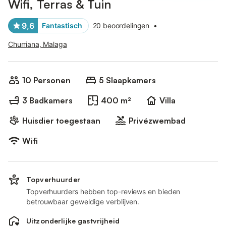
Wifi, Terras & Tuin
9,6
Fantastisch
20 beoordelingen
•
Churriana, Malaga
10 Personen
5 Slaapkamers
3 Badkamers
400 m²
Villa
Huisdier toegestaan
Privézwembad
Wifi
Topverhuurder
Topverhuurders hebben top-reviews en bieden
betrouwbaar geweldige verblijven.
Uitzonderlijke gastvrijheid