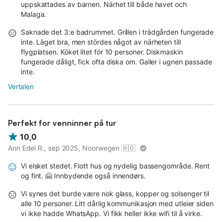
uppskattades av barnen. Närhet till både havet och
Malaga.
Saknade det 3:e badrummet. Grillen i trädgården fungerade
inte. Läget bra, men stördes något av närheten till
flygplatsen. Köket litet för 10 personer. Diskmaskin
fungerade dåligt, fick ofta diska om. Galler i ugnen passade
inte.
Vertalen
Perfekt for venninner på tur
10,0
Ann Edel R., sep 2025, Noorwegen
🇳🇴
Vi elsket stedet. Flott hus og nydelig bassengområde. Rent
og fint. 🤗 Innbydende også innendørs.
Vi synes det burde være nok glass, kopper og solsenger til
alle 10 personer. Litt dårlig kommunikasjon med utleier siden
vi ikke hadde WhatsApp. Vi fikk heller ikke wifi til å virke.