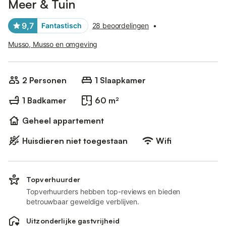
Meer & Tuin
9,7
Fantastisch
28 beoordelingen
•
Musso, Musso en omgeving
2 Personen
1 Slaapkamer
1 Badkamer
60 m²
Geheel appartement
Huisdieren niet toegestaan
Wifi
Topverhuurder
Topverhuurders hebben top-reviews en bieden
betrouwbaar geweldige verblijven.
Uitzonderlijke gastvrijheid