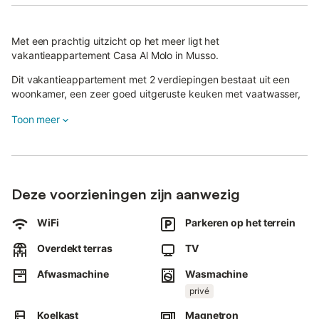
Met een prachtig uitzicht op het meer ligt het
vakantieappartement Casa Al Molo in Musso.
Dit vakantieappartement met 2 verdiepingen bestaat uit een
woonkamer, een zeer goed uitgeruste keuken met vaatwasser,
1 slaapkamer en 1 badkamer en is daarom geschikt voor 2
Toon meer
personen.
Extra voorzieningen zijn high-speed Wi-Fi (geschikt voor
videogesprekken), een wasmachine en een tv.
Het vakantieappartement beschikt over een eigen buitenruimte
met tuinmeubilair en een overdekt terras.
Deze voorzieningen zijn aanwezig
Ontspan op je terras en geniet van het prachtige uitzicht op het
WiFi
Parkeren op het terrein
meer.
Afstand te voet/met de auto tot het dichtstbijzijnde restaurant:
Overdekt terras
TV
51m.
Afstand te voet/met de auto tot het dichtstbijzijnde café:
Afwasmachine
Wasmachine
3.17km.
privé
Loopafstand/rijafstand tot dichtstbijzijnde bar: 83m.
Afstand te voet/met de auto tot de dichtstbijzijnde supermarkt:
Koelkast
Magnetron