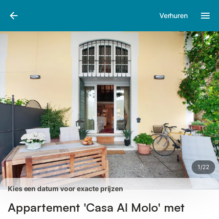
Afbeeldingen
Faciliteiten
Recensies
Verhuren
1
/
22
Kies een datum voor exacte prijzen
Appartement 'Casa Al Molo' met