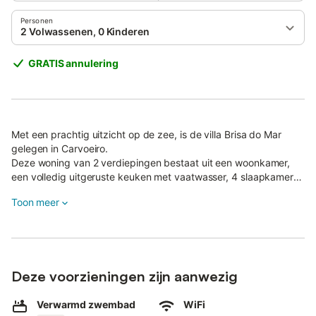
Personen
2 Volwassenen, 0 Kinderen
GRATIS annulering
Met een prachtig uitzicht op de zee, is de villa Brisa do Mar
gelegen in Carvoeiro.
Deze woning van 2 verdiepingen bestaat uit een woonkamer,
een volledig uitgeruste keuken met vaatwasser, 4 slaapkamers
en 3 badkamers en is dus geschikt voor 9 personen.
Toon meer
Extra voorzieningen zijn onder andere high-speed Wi-Fi met een
speciale werkruimte voor kantoor aan huis, airconditioning, een
wasmachine, een droger, evenals satelliet- en kabel-tv.
2 kinderstoelen en 2 babybedjes zijn ook beschikbaar.
Het hoogtepunt van deze accommodatie is de eigen
Deze voorzieningen zijn aanwezig
buitenruimte met een verwarmd zwembad (via zonne-energie),
een tuin, tuinmeubilair, een overdekt terras, een balkon, een
barbecue en een buitendouche.
Verwarmd zwembad
WiFi