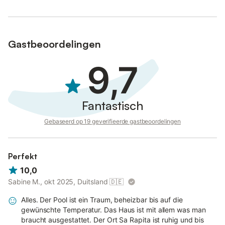
zoutvelden en de markt van Santanyí voor leuke uitstapjes.
Op het terrein is een wallbox voor het opladen van elektrische
auto’s, te gebruiken tegen betaling.
Gastbeoordelingen
Let op: feesten zijn niet toegestaan.
9,7
Het huis is vooral geschikt voor een rustige vakantie.
Fantastisch
Gebaseerd op 19 geverifieerde gastbeoordelingen
Perfekt
10,0
Sabine M., okt 2025, Duitsland
🇩🇪
Alles. Der Pool ist ein Traum, beheizbar bis auf die
gewünschte Temperatur. Das Haus ist mit allem was man
braucht ausgestattet. Der Ort Sa Rapita ist ruhig und bis