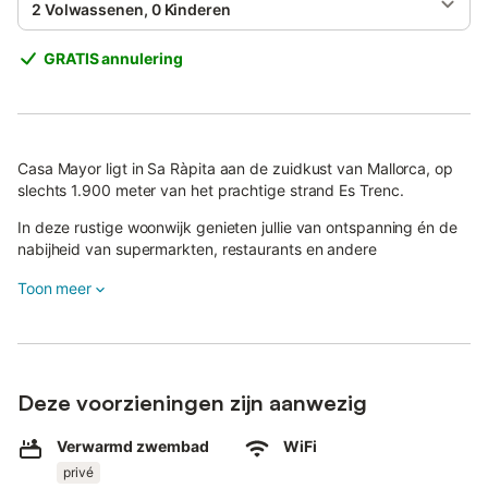
2 Volwassenen, 0 Kinderen
GRATIS annulering
Casa Mayor ligt in Sa Ràpita aan de zuidkust van Mallorca, op
slechts 1.900 meter van het prachtige strand Es Trenc.
In deze rustige woonwijk genieten jullie van ontspanning én de
nabijheid van supermarkten, restaurants en andere
voorzieningen.
Toon meer
De stijlvolle villa biedt 111 m² woonruimte en is geschikt voor
maximaal 4 gasten.
Er zijn 2 slaapkamers, 2 badkamers en een hoogwaardige
keuken.
Deze voorzieningen zijn aanwezig
Voor jullie comfort zijn er airconditioning, highspeed wifi, smart-
Verwarmd zwembad
WiFi
tv’s (65, 50 en 27 inch), een soundbar, wasmachine, droger,
privé
babybedje en kinderstoel aanwezig.