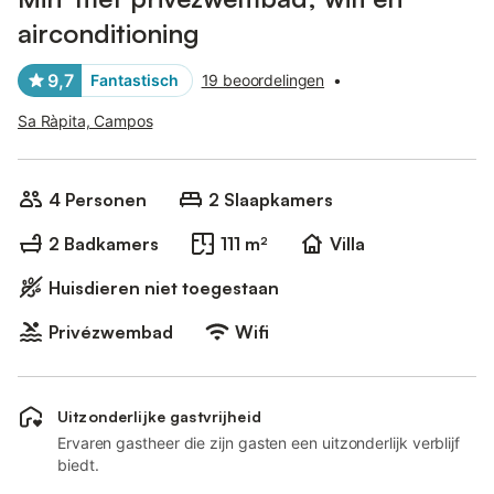
airconditioning
9,7
Fantastisch
19 beoordelingen
•
Sa Ràpita, Campos
4 Personen
2 Slaapkamers
2 Badkamers
111 m²
Villa
Huisdieren niet toegestaan
Privézwembad
Wifi
Uitzonderlijke gastvrijheid
Ervaren gastheer die zijn gasten een uitzonderlijk verblijf
biedt.