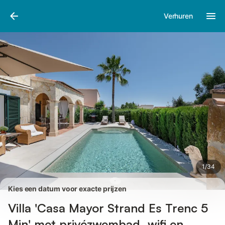
Afbeeldingen
Faciliteiten
Recensies
Verhuren
1
/
34
Kies een datum voor exacte prijzen
Villa 'Casa Mayor Strand Es Trenc 5
Min' met privézwembad, wifi en