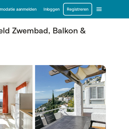
modatie aanmelden
Inloggen
Registreren
deeld Zwembad, Balkon &