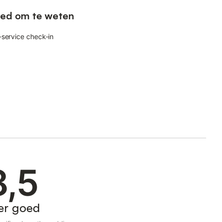
ed om te weten
-service check-in
8,5
er goed