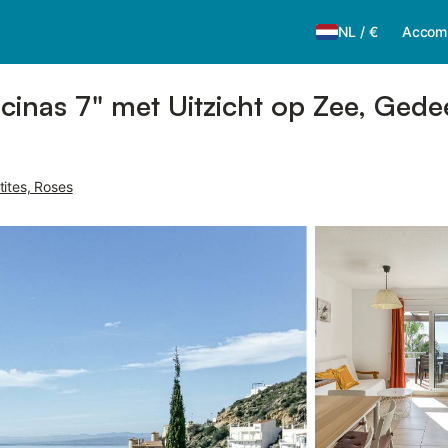
NL
/
€
Accom
iscinas 7" met Uitzicht op Zee, Ge
tites, Roses