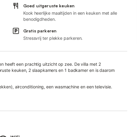
Goed uitgeruste keuken
Kook heerlijke maaltijden in een keuken met alle
benodigdheden.
Gratis parkeren
Stressvrij ter plekke parkeren.
 en heeft een prachtig uitzicht op zee. De villa met 2
eruste keuken, 2 slaapkamers en 1 badkamer en is daarom
ekken), airconditioning, een wasmachine en een televisie.
ng.
 open terras en een balkon.
 is ook beschikbaar voor uw gebruik.