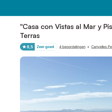
Afbeeldingen
Faciliteiten
Recensies
"Casa con Vistas al Mar y P
Terras
8,5
Zeer goed
4 beoordelingen
•
Canyelles Pe