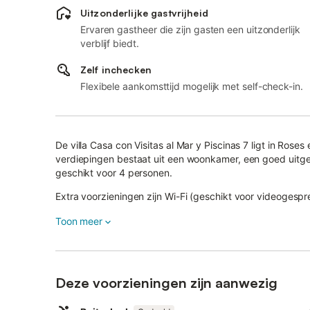
Uitzonderlijke gastvrijheid
Ervaren gastheer die zijn gasten een uitzonderlijk
verblijf biedt.
Zelf inchecken
Flexibele aankomsttijd mogelijk met self-check-in.
De villa Casa con Visitas al Mar y Piscinas 7 ligt in Roses
verdiepingen bestaat uit een woonkamer, een goed uitg
geschikt voor 4 personen.
Extra voorzieningen zijn Wi-Fi (geschikt voor videogespr
Een babybedje is beschikbaar tegen een extra vergoedi
Toon meer
Uw eigen buitenruimte is voorzien van tuinmeubilair, een
Een gedeelde buitenruimte, bestaande uit een zwembad,
Loop-/rijafstand tot dichtstbijzijnde restaurant: 1.28km.
Deze voorzieningen zijn aanwezig
Loop-/rijafstand tot dichtstbijzijnde café: 1.37km.
Loop-/rijafstand tot dichtstbijzijnde bar: 1.63km.