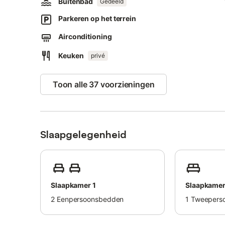
Buitenbad
Loop-/rijafstand tot dichtstbijzijnde supermarkt: 1.35km.
Gedeeld
Loop-/rijafstand tot strand: 1.37km Platja de Canyelles Pe
Parkeren op het terrein
Er is gratis parkeergelegenheid op het terrein.
Huisdieren zijn toegestaan tegen een extra vergoeding.
Airconditioning
Feesten zijn niet toegestaan.
null
Keuken
privé
Toon alle 37 voorzieningen
Slaapgelegenheid
Slaapkamer 1
Slaapkamer
2
Eenpersoonsbedden
1
Tweepers