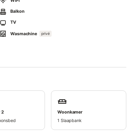
WiFi
tites.
Balkon
TV
Wasmachine
privé
 2
Woonkamer
oonsbed
1
Slaapbank