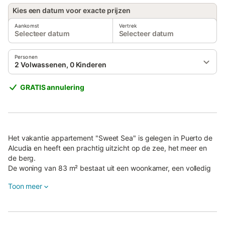
Kies een datum voor exacte prijzen
Aankomst
Vertrek
Selecteer datum
Selecteer datum
Personen
2 Volwassenen, 0 Kinderen
GRATIS annulering
Het vakantie appartement "Sweet Sea" is gelegen in Puerto de
Alcudia en heeft een prachtig uitzicht op de zee, het meer en
de berg.
De woning van 83 m² bestaat uit een woonkamer, een volledig
uitgeruste keuken, 2 slaapkamers en 1 badkamer, en is dus
Toon meer
geschikt voor 4 personen.
Tot de extra voorzieningen behoren Wi-Fi (geschikt voor
videogesprekken) met een speciale werkruimte voor