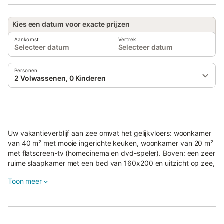
Kies een datum voor exacte prijzen
Aankomst
Vertrek
Selecteer datum
Selecteer datum
Personen
2 Volwassenen, 0 Kinderen
Uw vakantieverblijf aan zee omvat het gelijkvloers: woonkamer
van 40 m² met mooie ingerichte keuken, woonkamer van 20 m²
met flatscreen-tv (homecinema en dvd-speler). Boven: een zeer
ruime slaapkamer met een bed van 160x200 en uitzicht op zee,
met zijn badkamer (ligbad) en apart toilet.
Toon meer
In een aangrenzend bijgebouw, op een niveau met
onafhankelijke toegang, een slaapkamer met 2 bedden van
90x200, geïntegreerde doucheruimte (inloopdouche) en toilet.