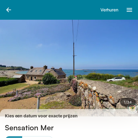
Afbeeldingen
Faciliteiten
Recensies
Verhuren
1
/
34
Kies een datum voor exacte prijzen
Sensation Mer