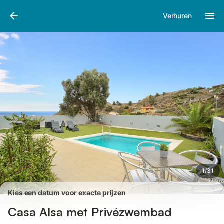
Afbeeldingen
Faciliteiten
Recensies
Verhuren
1
/
31
Kies een datum voor exacte prijzen
Casa Alsa met Privézwembad