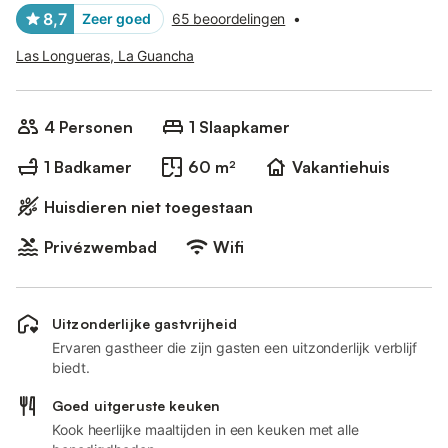
8,7
Zeer goed
65 beoordelingen
•
Las Longueras, La Guancha
4 Personen
1 Slaapkamer
1 Badkamer
60 m²
Vakantiehuis
Huisdieren niet toegestaan
Privézwembad
Wifi
Uitzonderlijke gastvrijheid
Ervaren gastheer die zijn gasten een uitzonderlijk verblijf
biedt.
Goed uitgeruste keuken
Kook heerlijke maaltijden in een keuken met alle