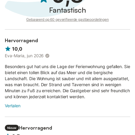
idylle, prachtige uitzichten, mooie zandstranden, zeer schone
Fantastisch
zee en een charmant, bergachtig kustlandschap.
Gebaseerd op 60 geverifieerde gastbeoordelingen
Tot het dichtstbijzijnde dorp Akoumia is het ca. 10 km, tot Spili,
waar u een rijke winkelkeuze vindt, is het nauwelijks 20 km.
Enkele taveernes bevinden zich aan het grote Triopetra strand
en aan het kleinere Triopetra strand, direct onder uw
Hervorragend
vakantiewoning.
10,0
Eva-Maria, jun 2026
Besonders gut hat uns die Lage der Ferienwohnung gefallen. Sie
bietet einen tollen Blick auf das Meer und die bergische
Landschaft. Die Wohnung ist sauber und mit allem ausgestattet,
was man braucht. Der Strand und Tavernen sind in wenigen
Minuten zu Fuß zu erreichen. Die Gastgeber sind sehr freundlich
und können jederzeit kontaktiert werden.
Vertalen
Hervorragend
Nieuw