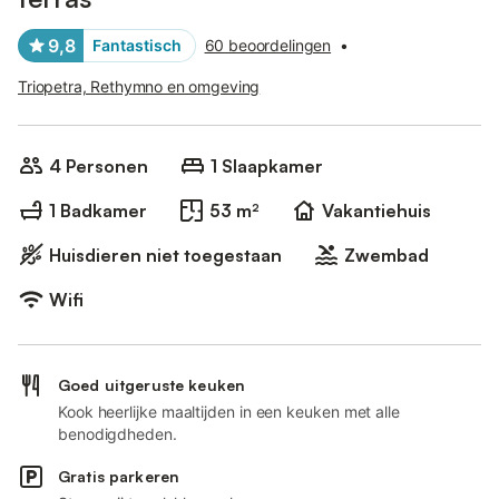
9,8
Fantastisch
60 beoordelingen
•
Triopetra, Rethymno en omgeving
4 Personen
1 Slaapkamer
1 Badkamer
53 m²
Vakantiehuis
Huisdieren niet toegestaan
Zwembad
Wifi
Goed uitgeruste keuken
Kook heerlijke maaltijden in een keuken met alle
benodigdheden.
Gratis parkeren