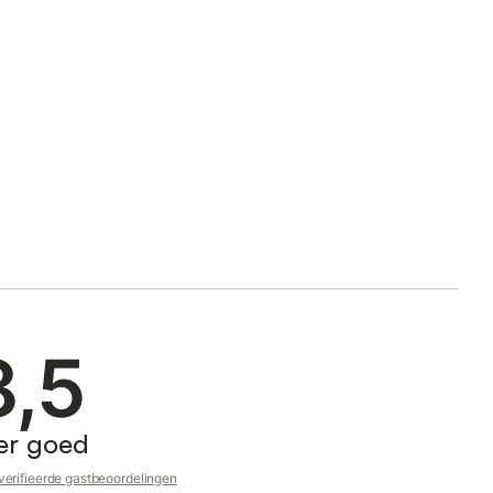
8,5
er goed
erifieerde gastbeoordelingen