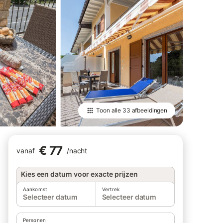
Toon alle
33 afbeeldingen
€ 77
vanaf
/
nacht
Kies een datum voor exacte prijzen
Aankomst
Vertrek
Selecteer datum
Selecteer datum
Personen