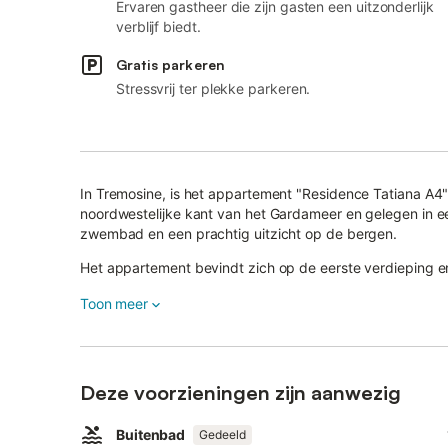
Ervaren gastheer die zijn gasten een uitzonderlijk
verblijf biedt.
Gratis parkeren
Stressvrij ter plekke parkeren.
In Tremosine, is het appartement "Residence Tatiana A4
noordwestelijke kant van het Gardameer en gelegen in 
zwembad en een prachtig uitzicht op de bergen.
Het appartement bevindt zich op de eerste verdieping 
persoon) en een geïntegreerde, goed uitgeruste kitchen
Toon meer
personen.
Wi-Fi is gratis beschikbaar.
Je eigen, ruime terras, uitgerust met een eettafel en een 
Deze voorzieningen zijn aanwezig
gerechten met uitzicht op de groene bergen.
In de gemeenschappelijke buitenruimte van de residentie
Buitenbad
Gedeeld