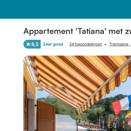
Afbeeldingen
Faciliteiten
Recensies
Appartement 'Tatiana' met 
8,5
Zeer goed
24 beoordelingen
•
Tremosine,