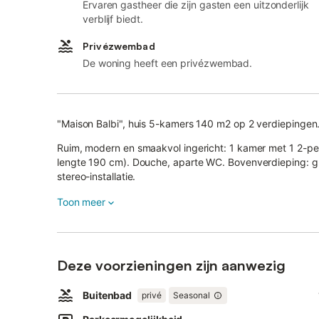
Ervaren gastheer die zijn gasten een uitzonderlijk
verblijf biedt.
Privézwembad
De woning heeft een privézwembad.
"Maison Balbi", huis 5-kamers 140 m2 op 2 verdiepingen
Ruim, modern en smaakvol ingericht: 1 kamer met 1 2-p
lengte 190 cm). Douche, aparte WC. Bovenverdieping: g
stereo-installatie.
Uitgang naar het terras.
Toon meer
Kleine doorgangskamer.
Uitgang naar het terras. 1 groot kamer met 1 2-pers bed
Deze voorzieningen zijn aanwezig
Open keuken (oven, afwasmachine, 4 inductiekookplaten,
koffiemachine, pads voor de koffiemachine (Nespresso) 
Buitenbad
privé
Seasonal
Elektrische verwarming, air-conditioning.