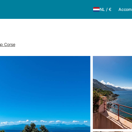
NL
/
€
Accom
ap Corse