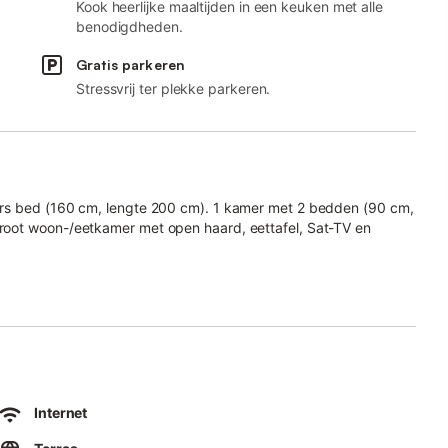
Kook heerlijke maaltijden in een keuken met alle
benodigdheden.
Gratis parkeren
Stressvrij ter plekke parkeren.
.
ers bed (160 cm, lengte 200 cm). 1 kamer met 2 bedden (90 cm,
root woon-/eetkamer met open haard, eettafel, Sat-TV en
 (180 cm, lengte 200 cm), Sat-TV. Uitgang naar het balkon.
 broodrooster, waterkoker, magnetron, diepvriezer, elektrische
extra, fondue Set (kaas)) met kleine bar. Douche/WC.
Internet