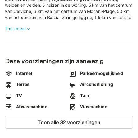
weiden en velden. 5 huizen in de woning. 5 km van het centrum
van Cervione, 6 km van het centrum van Moriani-Plage, 50 km
van het centrum van Bastia, zonnige ligging, 1.5 km van zee, te
midden van groen.
Toon meer
Voor medegebruik: terrein 15 ha, tuin (niet omheind) met
planten en bomen, weide, boomgaard.
Tuinmeubelen.
Deze voorzieningen zijn aanwezig
In het huis: Internet (WiFi). 300 m lange smalle toegangsweg tot
aan het huis (onverharde weg). Parkeerplaats op het terrein.
Internet
Parkeermogelijkheid
Oplaadstation.
Terras
Airconditioning
Winkel 1.5 km, supermarkt 1.5 km, restaurant 1.5 km, bushalte 8
km, zandstrand "Prunete" 1.5 km. Auto noodzakelijk.
TV
Tuin
De eigenaar woont op hetzelfde terrein.
Afwasmachine
Wasmachine
Toon alle 32 voorzieningen