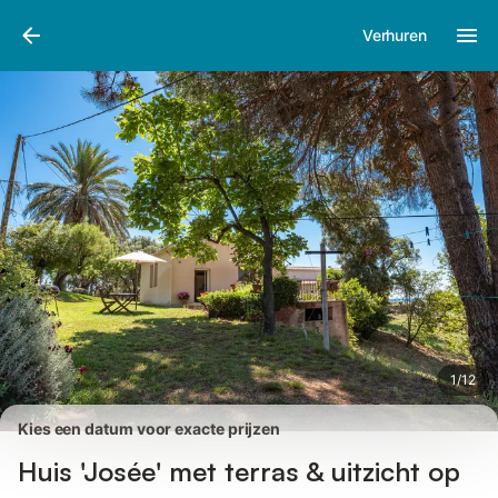
Afbeeldingen
Faciliteiten
Recensies
Verhuren
1
/
12
Kies een datum voor exacte prijzen
Huis 'Josée' met terras & uitzicht op