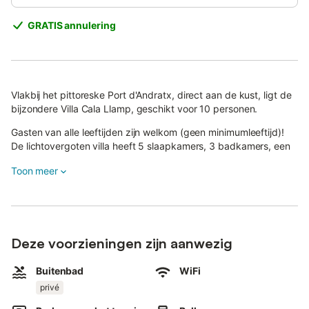
GRATIS annulering
Vlakbij het pittoreske Port d'Andratx, direct aan de kust, ligt de
bijzondere Villa Cala Llamp, geschikt voor 10 personen.
Gasten van alle leeftijden zijn welkom (geen minimumleeftijd)!
De lichtovergoten villa heeft 5 slaapkamers, 3 badkamers, een
toilet vlakbij het zwembad en een goed uitgeruste keuken
Toon meer
verdeeld over 3 verdiepingen en laat niets te wensen over.
Wi-Fi is beschikbaar, evenals een satelliet-tv, een kinderstoel en
een babybedje.
Breng ontspannende, rustige uren door op het balkon, het
Deze voorzieningen zijn aanwezig
gedeeltelijk overdekte terras met een barbecue of bij het
zwembad - vanaf overal kun je genieten van een fantastisch
Buitenbad
WiFi
panoramisch uitzicht op de zee en de kust.
privé
Kleine, verborgen baaien liggen verspreid langs de kust, het