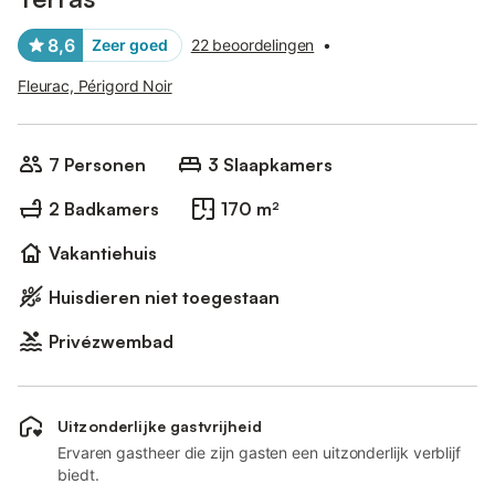
8,6
Zeer goed
22 beoordelingen
•
Fleurac, Périgord Noir
7 Personen
3 Slaapkamers
2 Badkamers
170 m²
Vakantiehuis
Huisdieren niet toegestaan
Privézwembad
Uitzonderlijke gastvrijheid
Ervaren gastheer die zijn gasten een uitzonderlijk verblijf
biedt.