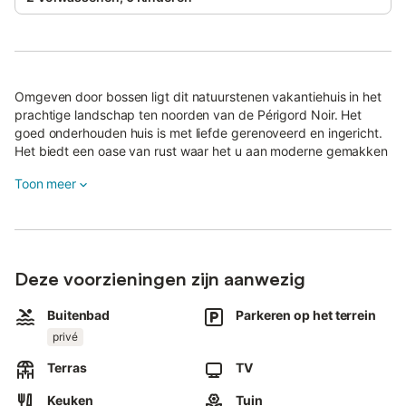
Omgeven door bossen ligt dit natuurstenen vakantiehuis in het
prachtige landschap ten noorden van de Périgord Noir. Het
goed onderhouden huis is met liefde gerenoveerd en ingericht.
Het biedt een oase van rust waar het u aan moderne gemakken
niet ontbreekt. Comfortabele functies zijn onder andere
Toon meer
vloerverwarming, een mooie keuken en een geweldig terras
waar u kunt zonnen en buiten kunt dineren.
U kunt winkelen in het nabijgelegen Rouffignac en Les Eyzies
heeft een bruisende markt met lokaal geproduceerde
producten. Cultuur snuiven kan in het nabijgelegen dorp Sarlat.
Deze voorzieningen zijn aanwezig
Buitenbad
Parkeren op het terrein
privé
Terras
TV
Keuken
Tuin