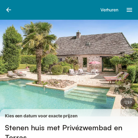
Afbeeldingen
Faciliteiten
Recensies
Verhuren
1
/
39
Kies een datum voor exacte prijzen
Stenen huis met Privézwembad en
Terras