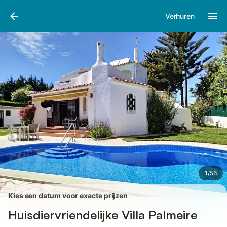
Afbeeldingen
Faciliteiten
Recensies
Verhuren
1
/
56
Kies een datum voor exacte prijzen
Huisdiervriendelijke Villa Palmeire