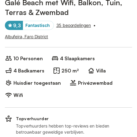
Galé Beach met Wifi, Balkon, Tuin,
Terras & Zwembad
9,3
Fantastisch
35 beoordelingen
•
Albufeira, Faro District
10 Personen
4 Slaapkamers
4 Badkamers
250 m²
Villa
Huisdier toegestaan
Privézwembad
Wifi
Topverhuurder
Topverhuurders hebben top-reviews en bieden
betrouwbaar geweldige verblijven.