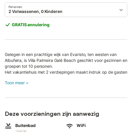
Personen
2 Volwassenen, 0 Kinderen
GRATIS annulering
Gelegen in een prachtige wijk van Evaristo, ten westen van
Albufeira, is Villa Palmeira Galé Beach geschikt voor gezinnen en
groepen tot 10 personen.
Het vakantiehuis met 2 verdiepingen maakt indruk op de gasten
met zijn mediterraan-rustieke interieur en heeft een
Toon meer
woon/eetkamer met een slaapbank voor 2 personen, een zeer
goed uitgeruste keuken met vaatwasser, 4 slaapkamers
(waarvan één met 2 eenpersoonsbedden) en 4 badkamers
(waarvan 3 ensuite). Tot de voorzieningen behoren verder Wi-
Fi, airconditioning (in alle slaapkamers en in de woonkamer), een
Deze voorzieningen zijn aanwezig
wasmachine, een open haard, satelliet-tv, een babybedje en
een kinderstoel.
Buitenbad
WiFi
De buitenkant van het huis bestaat uit een balkon, een grote