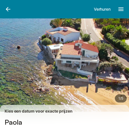
Afbeeldingen
Faciliteiten
Recensies
Verhuren
1
/
5
Kies een datum voor exacte prijzen
Paola