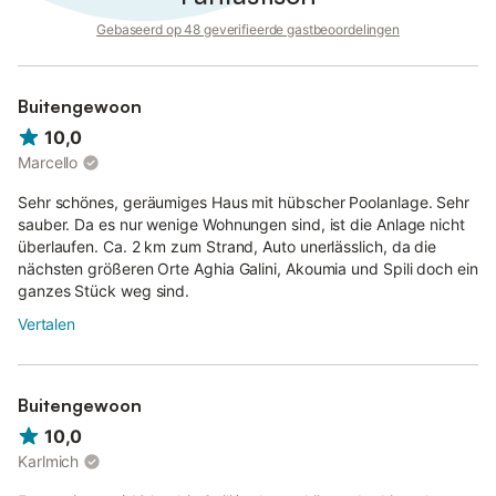
kleine Triopetra strand, ca. 2 km tot 2,5 km van de Petra Mare
Gebaseerd op 48 geverifieerde gastbeoordelingen
huizen.
Buitengewoon
10,0
Marcello
Sehr schönes, geräumiges Haus mit hübscher Poolanlage. Sehr
sauber. Da es nur wenige Wohnungen sind, ist die Anlage nicht
überlaufen. Ca. 2 km zum Strand, Auto unerlässlich, da die
nächsten größeren Orte Aghia Galini, Akoumia und Spili doch ein
ganzes Stück weg sind.
Vertalen
Buitengewoon
10,0
Karlmich