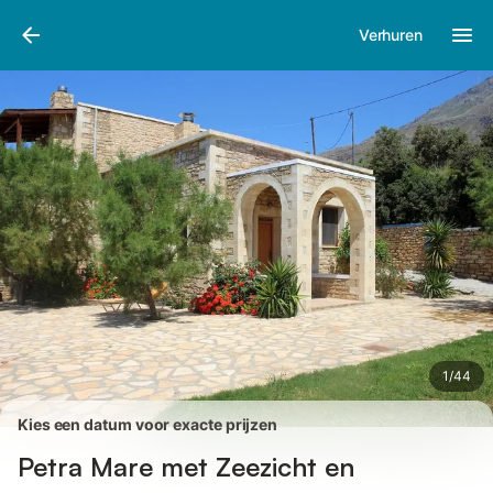
Afbeeldingen
Faciliteiten
Recensies
Verhuren
1
/
44
Kies een datum voor exacte prijzen
Petra Mare met Zeezicht en