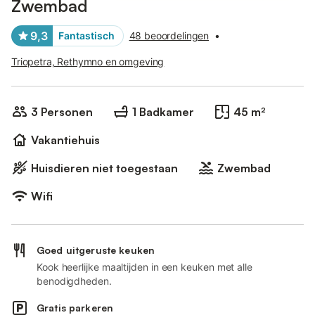
Zwembad
9,3
Fantastisch
48 beoordelingen
•
Triopetra, Rethymno en omgeving
3 Personen
1 Badkamer
45 m²
Vakantiehuis
Huisdieren niet toegestaan
Zwembad
Wifi
Goed uitgeruste keuken
Kook heerlijke maaltijden in een keuken met alle
benodigdheden.
Gratis parkeren