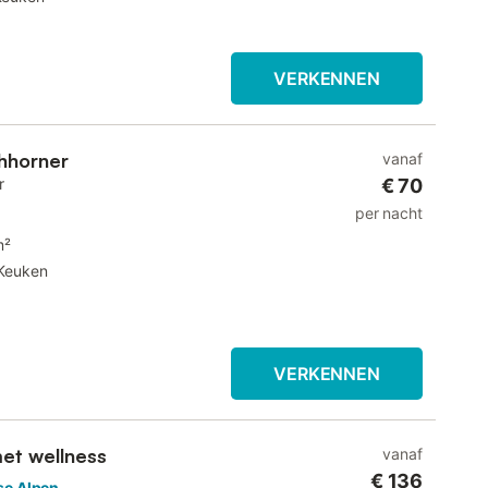
VERKENNEN
hhorner
vanaf
r
€ 70
per nacht
m²
Keuken
VERKENNEN
met wellness
vanaf
€ 136
se Alpen