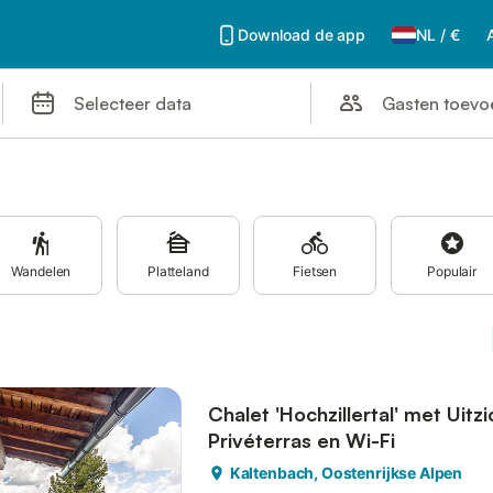
Download de app
NL
/
€
Gasten toev
Selecteer data
Wandelen
Platteland
Fietsen
Populair
Chalet 'Hochzillertal' met Uitz
Privéterras en Wi-Fi
Kaltenbach, Oostenrijkse Alpen