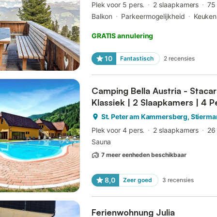
Plek voor 5 pers.
2 slaapkamers
75
Balkon
Parkeermogelijkheid
Keuken
GRATIS annulering
10
Fantastisch
2
recensies
Camping Bella Austria - Staca
Klassiek | 2 Slaapkamers | 4 P
St. Peter am Kammersberg, Stierma
Plek voor 4 pers.
2 slaapkamers
26
Sauna
7 meer eenheden beschikbaar
8,0
Zeer goed
3
recensies
Ferienwohnung Julia