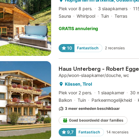
Plek voor 8 pers.
3 slaapkamers
11
Sauna
Whirlpool
Tuin
Terras
GRATIS annulering
10
Fantastisch
2
recensies
Haus Unterberg - Robert Egge
App/woon-slaapkamer/douche, wc
Kössen, Tirol
Plek voor 2 pers.
1 slaapkamer
30 
Balkon
Tuin
Parkeermogelijkheid
3 meer eenheden beschikbaar
Goed beoordeeld door families
9,7
Fantastisch
14
recensies