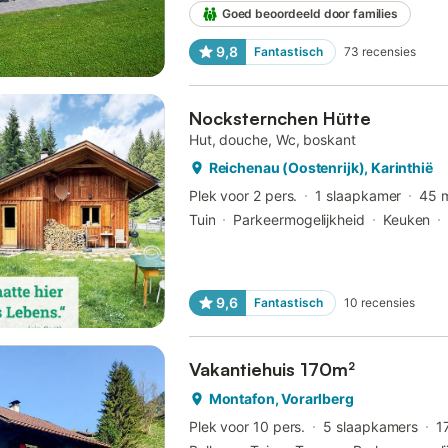
Goed beoordeeld door families
9,8
Fantastisch
73
recensies
Nocksternchen Hütte
Hut, douche, Wc, boskant
Reichenau (Oostenrijk), Karinthië
Plek voor 2 pers.
1 slaapkamer
45 
Tuin
Parkeermogelijkheid
Keuken
9,6
Fantastisch
10
recensies
Vakantiehuis 170m²
Montafon, Vorarlberg
Plek voor 10 pers.
5 slaapkamers
1