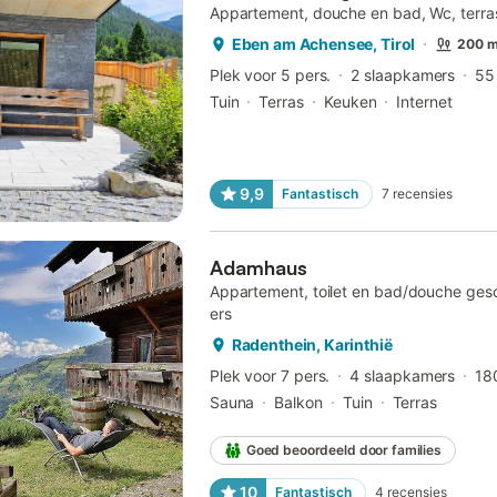
Appartement, douche en bad, Wc, terra
Eben am Achensee, Tirol
200 m
Plek voor 5 pers.
2 slaapkamers
55
Tuin
Terras
Keuken
Internet
9,9
Fantastisch
7
recensies
Adamhaus
Appartement, toilet en bad/douche ges
ers
Radenthein, Karinthië
Plek voor 7 pers.
4 slaapkamers
18
Sauna
Balkon
Tuin
Terras
Goed beoordeeld door families
10
Fantastisch
4
recensies