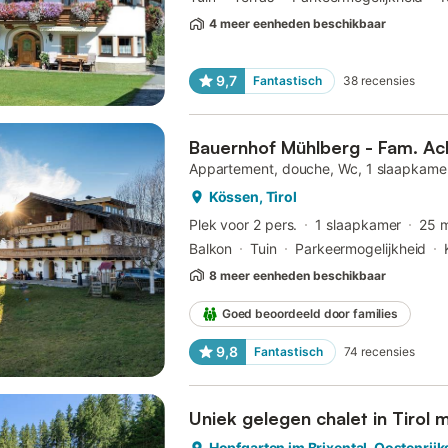
4 meer eenheden beschikbaar
9,7
Fantastisch
38
recensies
Bauernhof Mühlberg - Fam. Ac
Appartement, douche, Wc, 1 slaapkame
Kössen, Tirol
Plek voor 2 pers.
1 slaapkamer
25 
Balkon
Tuin
Parkeermogelijkheid
8 meer eenheden beschikbaar
Goed beoordeeld door families
9,8
Fantastisch
74
recensies
Uniek gelegen chalet in Tirol 
Hopfgarten im Brixental, Oostenrijk