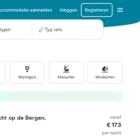
Accommodatie aanmelden
Inloggen
Registreren
oegen
Typ iets
Wijnregio’s
Kitesurfen
Windsurfen
icht op de Bergen,
vanaf
€ 173
per nacht