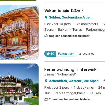
Vakantiehuis 120m²
Sölden, Oostenrijkse Alpen
Plek voor 10 pers.
3 slaapkamers
1
Sauna
Balkon
Terras
Parkeermoge
Nog een eenheid beschikbaar
10
Fantastisch
2
recensies
Ferienwohnung Hinterwinkl
Zimmer "Hühnernest"
Achenkirch, Oostenrijkse Alpen
Plek voor 2 pers.
1 slaapkamer
24 
Tuin
Parkeermogelijkheid
Keuken
2 meer eenheden beschikbaar