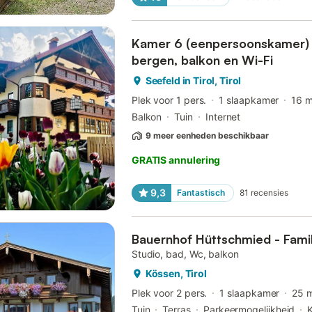
Kamer 6 (eenpersoonskamer) m
bergen, balkon en Wi-Fi
Seefeld in Tirol, Tirol
Plek voor 1 pers.
1 slaapkamer
16 
Balkon
Tuin
Internet
9 meer eenheden beschikbaar
GRATIS annulering
9,3
Fantastisch
81
recensies
Bauernhof Hüttschmied - Famil
Studio, bad, Wc, balkon
Kössen, Tirol
Plek voor 2 pers.
1 slaapkamer
25 
Tuin
Terras
Parkeermogelijkheid