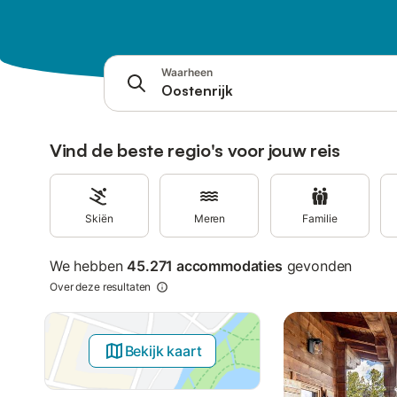
Ga naar
Zoekbalk
Filters
Waarheen
Aanbiedingen
Vind de beste regio's voor jouw reis
Skiën
Meren
Familie
We hebben
45.271 accommodaties
gevonden
Over deze resultaten
Bekijk kaart